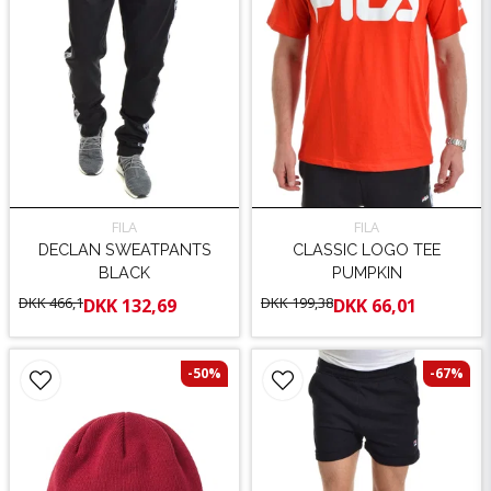
FILA
FILA
DECLAN SWEATPANTS
CLASSIC LOGO TEE
BLACK
PUMPKIN
DKK 466,1
DKK 199,38
DKK 132,69
DKK 66,01
-50%
-67%