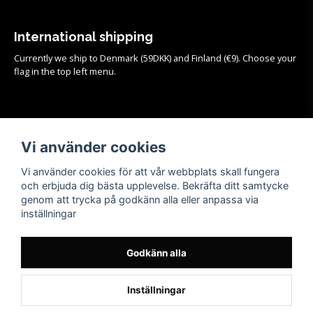
International shipping
Currently we ship to Denmark (59DKK) and Finland (€9). Choose your
flag in the top left menu.
Köpvillkor
Vi använder cookies
Se samtliga köpvillkor och mer info om frakt, retur och byten
HÄR!
Vi använder cookies för att vår webbplats skall fungera
och erbjuda dig bästa upplevelse. Bekräfta ditt samtycke
genom att trycka på godkänn alla eller anpassa via
inställningar
Godkänn alla
Inställningar