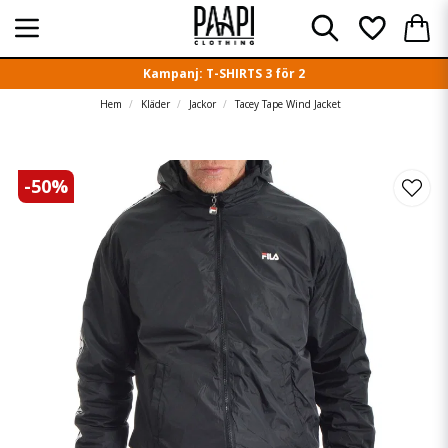
Kampanj: T-SHIRTS 3 för 2
Hem
Kläder
Jackor
Tacey Tape Wind Jacket
-
50
%