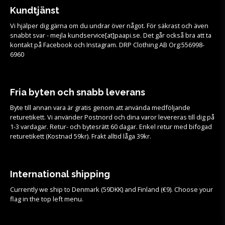
Kundtjänst
Vi hjälper dig gärna om du undrar över något. För säkrast och även
snabbt svar - mejla kundservice[at]paapi.se. Det går också bra att ta
kontakt på Facebook och Instagram. DRP Clothing AB Org:556998-
6960
Fria byten och snabb leverans
Byte till annan vara är gratis genom att använda medföljande
returetikett. Vi använder Postnord och dina varor levereras till dig på
1-3 vardagar. Retur- och bytesrätt 60 dagar. Enkel retur med bifogad
returetikett (Kostnad 59kr). Frakt alltid låga 39kr.
International shipping
Currently we ship to Denmark (59DKK) and Finland (€9). Choose your
flag in the top left menu.