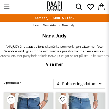
Kampanj: T-SHIRTS 3 för 2
Hem
Varumärken
Nana Judy
Nana Judy
nANA jUDY är ett australiensiskt märke som verkligen sätter ner foten.
Skandinaviskt typ av mode och svenska passformar med en känsla av
Australien. Mer party helt enkelt! nANA jUDY gör saker på sitt unika sätt och
det syns verkligen på kläderna. nANA jUDY är till för dig som inte vill ha
Visa mer
samma kläder och varumärke som alla andra och vill sticka ut på ett enkelt
sätt.
7 produkter
Publiceringsdatum