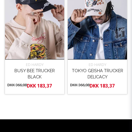
ED HARDY
ED HARDY
BUSY BEE TRUCKER
TOKYO GEISHA TRUCKER
BLACK
DELICACY
DKK 366,08
DKK 366,08
DKK 183,37
DKK 183,37