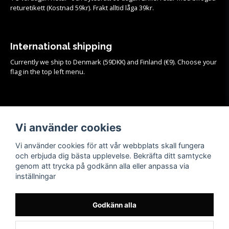
returetikett (Kostnad 59kr). Frakt alltid låga 39kr.
International shipping
Currently we ship to Denmark (59DKK) and Finland (€9). Choose your
flag in the top left menu.
Köpvillkor
Se samtliga köpvillkor och mer info om frakt, retur och byten
HÄR!
Vi använder cookies
Vi använder cookies för att vår webbplats skall fungera
och erbjuda dig bästa upplevelse. Bekräfta ditt samtycke
genom att trycka på godkänn alla eller anpassa via
inställningar
Godkänn alla