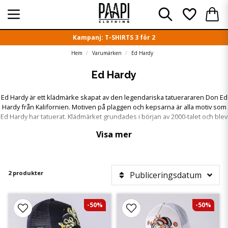
Kampanj: T-SHIRTS 3 för 2
Hem
Varumärken
Ed Hardy
Ed Hardy
Ed Hardy är ett klädmärke skapat av den legendariska tatuerararen Don Ed
Hardy från Kalifornien. Motiven på plaggen och kepsarna är alla motiv som
Ed Hardy har tatuerat. Klädmärket grundades i början av 2000-talet och blev
snabbt en succé runt om i världen.
Visa mer
2 produkter
Publiceringsdatum
-50%
-50%