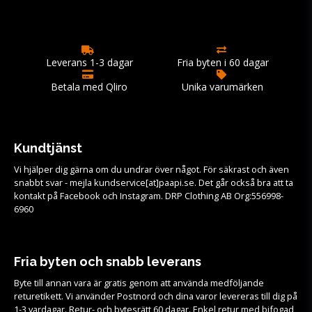
Leverans 1-3 dagar
Fria byten i 60 dagar
Betala med Qliro
Unika varumärken
Kundtjänst
Vi hjälper dig gärna om du undrar över något. För säkrast och även
snabbt svar - mejla kundservice[at]paapi.se. Det går också bra att ta
kontakt på Facebook och Instagram. DRP Clothing AB Org:556998-
6960
Fria byten och snabb leverans
Byte till annan vara är gratis genom att använda medföljande
returetikett. Vi använder Postnord och dina varor levereras till dig på
1-3 vardagar. Retur- och bytesrätt 60 dagar. Enkel retur med bifogad