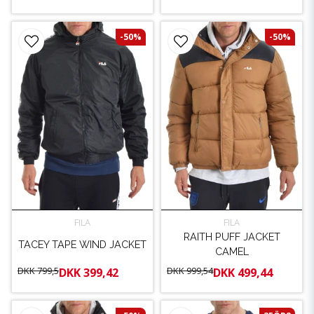
-50%
-50%
FILA
FILA
RAITH PUFF JACKET
TACEY TAPE WIND JACKET
CAMEL
DKK 799,5
DKK 999,54
DKK 399,42
DKK 499,44