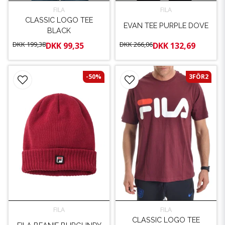
FILA
FILA
CLASSIC LOGO TEE
EVAN TEE PURPLE DOVE
BLACK
DKK 199,38
DKK 266,06
DKK 99,35
DKK 132,69
-50%
3FÖR2
FILA
FILA
CLASSIC LOGO TEE