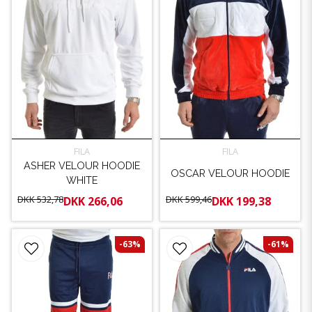
FILA
FILA
ASHER VELOUR HOODIE
OSCAR VELOUR HOODIE
WHITE
DKK 532,78
DKK 599,46
DKK 266,06
DKK 199,38
-63%
-61%