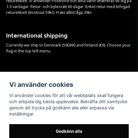
returetikett. Vi använder Postnord och dina varor levereras till dig på
1-3 vardagar. Retur- och bytesrätt 60 dagar. Enkel retur med bifogad
returetikett (Kostnad 59kr). Frakt alltid låga 39kr.
International shipping
Currently we ship to Denmark (59DKK) and Finland (€9). Choose your
flag in the top left menu.
Köpvillkor
Se samtliga köpvillkor och mer info om frakt, retur och byten
HÄR!
Vi använder cookies
Vi använder cookies för att vår webbplats skall fungera
och erbjuda dig bästa upplevelse. Bekräfta ditt samtycke
genom att trycka på godkänn alla eller anpassa via
inställningar
Godkänn alla