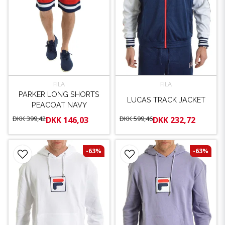
FILA
FILA
PARKER LONG SHORTS
LUCAS TRACK JACKET
PEACOAT NAVY
DKK 399,42
DKK 599,46
DKK 146,03
DKK 232,72
-63%
-63%