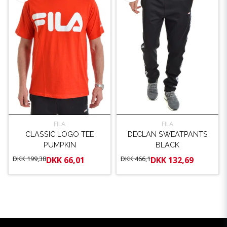
FILA
FILA
CLASSIC LOGO TEE
DECLAN SWEATPANTS
PUMPKIN
BLACK
DKK 199,38
DKK 466,1
DKK 66,01
DKK 132,69