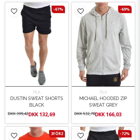
-67%
-69%
FILA
FILA
DUSTIN SWEAT SHORTS
MICHAEL HOODED ZIP
BLACK
SWEAT GREY
DKK 399,42
DKK 532,78
DKK 132,69
DKK 166,03
3FÖR2
-72%