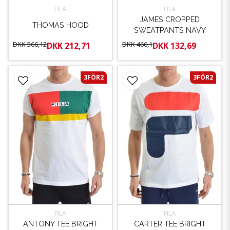
FILA
FILA
JAMES CROPPED
THOMAS HOOD
SWEATPANTS NAVY
DKK 566,12
DKK 466,1
DKK 212,71
DKK 132,69
3FÖR2
3FÖR2
FILA
FILA
ANTONY TEE BRIGHT
CARTER TEE BRIGHT