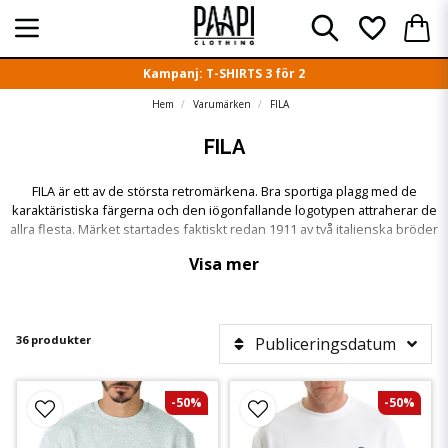
Kampanj: T-SHIRTS 3 för 2
Hem
Varumärken
FILA
FILA
FILA är ett av de största retromärkena. Bra sportiga plagg med de
karaktäristiska färgerna och den iögonfallande logotypen attraherar de
allra flesta. Märket startades faktiskt redan 1911 av två italienska bröder
som hette Fila i efternamn.
Visa mer
36 produkter
Publiceringsdatum
-50%
-50%