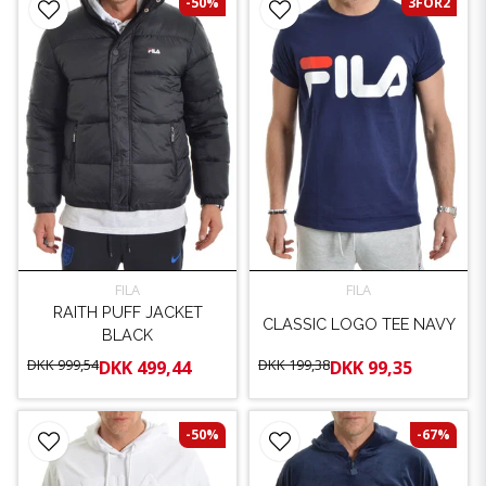
-50%
3FÖR2
FILA
FILA
RAITH PUFF JACKET
CLASSIC LOGO TEE NAVY
BLACK
DKK 999,54
DKK 199,38
DKK 499,44
DKK 99,35
-50%
-67%