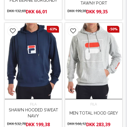
FILA BEANIE BURGUNDY
TAWNY PORT
DKK 132,69
DKK 199,38
DKK 66,01
DKK 99,35
-63%
-50%
FILA
FILA
SHAWN HOODED SWEAT
MEN TOTAL HOOD GREY
NAVY
DKK 532,78
DKK 566,12
DKK 199,38
DKK 283,39