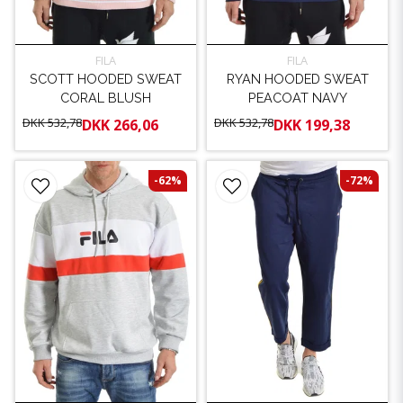
FILA
FILA
SCOTT HOODED SWEAT
RYAN HOODED SWEAT
CORAL BLUSH
PEACOAT NAVY
DKK 532,78
DKK 532,78
DKK 266,06
DKK 199,38
-62%
-72%