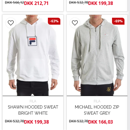
DKK 566,12
DKK 532,78
DKK 212,71
DKK 199,38
-63%
-69%
FILA
FILA
SHAWN HOODED SWEAT
MICHAEL HOODED ZIP
BRIGHT WHITE
SWEAT GREY
DKK 532,78
DKK 532,78
DKK 199,38
DKK 166,03