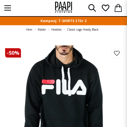
Kampanj: T-SHIRTS 3 för 2
Hem
Kläder
Hoodies
Classic Logo Hoody Black
-
50
%