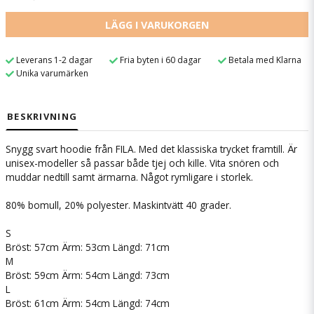
LÄGG I VARUKORGEN
Leverans 1-2 dagar
Fria byten i 60 dagar
Betala med Klarna
Unika varumärken
BESKRIVNING
Snygg svart hoodie från FILA. Med det klassiska trycket framtill. Är
unisex-modeller så passar både tjej och kille. Vita snören och
muddar nedtill samt ärmarna. Något rymligare i storlek.
80% bomull, 20% polyester. Maskintvätt 40 grader.
S
Bröst: 57cm Ärm: 53cm Längd: 71cm
M
Bröst: 59cm Ärm: 54cm Längd: 73cm
L
Bröst: 61cm Ärm: 54cm Längd: 74cm