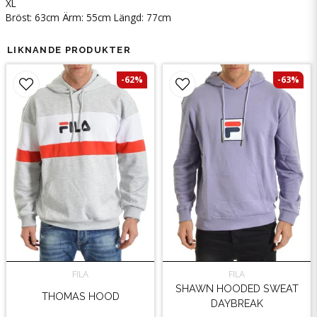
XL
Bröst: 63cm Ärm: 55cm Längd: 77cm
LIKNANDE PRODUKTER
-62%
-63%
FILA
FILA
SHAWN HOODED SWEAT
THOMAS HOOD
DAYBREAK