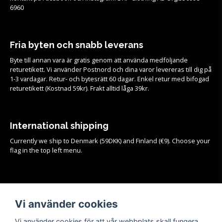
6960
Fria byten och snabb leverans
Byte till annan vara är gratis genom att använda medföljande
returetikett. Vi använder Postnord och dina varor levereras till dig på
1-3 vardagar. Retur- och bytesrätt 60 dagar. Enkel retur med bifogad
returetikett (Kostnad 59kr). Frakt alltid låga 39kr.
International shipping
Currently we ship to Denmark (59DKK) and Finland (€9). Choose your
flag in the top left menu.
Köpvillkor
Vi använder cookies
Se samtliga köpvillkor och mer info om frakt, retur och byten
HÄR!
Vi använder cookies för att vår webbplats skall fungera