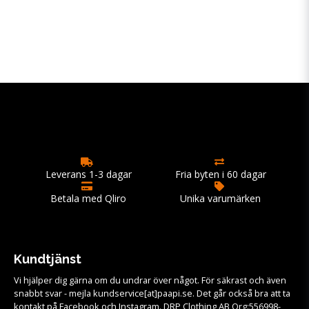
Leverans 1-3 dagar
Fria byten i 60 dagar
Betala med Qliro
Unika varumärken
Kundtjänst
Vi hjälper dig gärna om du undrar över något. För säkrast och även
snabbt svar - mejla kundservice[at]paapi.se. Det går också bra att ta
kontakt på Facebook och Instagram. DRP Clothing AB Org:556998-