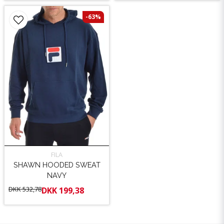
-63%
FILA
SHAWN HOODED SWEAT
NAVY
DKK 532,78
DKK 199,38