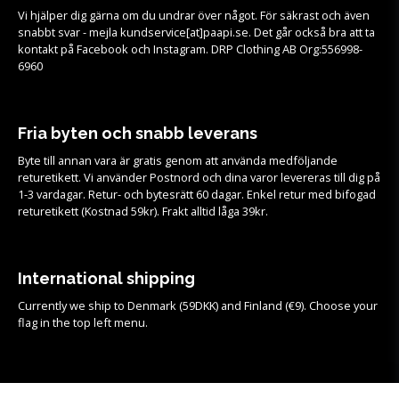
Vi hjälper dig gärna om du undrar över något. För säkrast och även
snabbt svar - mejla kundservice[at]paapi.se. Det går också bra att ta
kontakt på Facebook och Instagram. DRP Clothing AB Org:556998-
6960
Fria byten och snabb leverans
Byte till annan vara är gratis genom att använda medföljande
returetikett. Vi använder Postnord och dina varor levereras till dig på
1-3 vardagar. Retur- och bytesrätt 60 dagar. Enkel retur med bifogad
returetikett (Kostnad 59kr). Frakt alltid låga 39kr.
International shipping
Currently we ship to Denmark (59DKK) and Finland (€9). Choose your
flag in the top left menu.
Köpvillkor