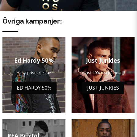
Övriga kampanjer:
Ed Hardy 50%
Just Junkies
Halva priset rakt av!
Minst 40% rea på hela JJ!
ED HARDY 50%
JUST JUNKIES
REA Brixtol