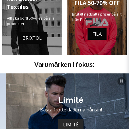
FILA 50-70% OFF
Textiles
Brutalt nedsatta priser på allt
Allt ska bort! 50% rea på alla
från FILA!
produkter.
FILA
BRIXTOL
Varumärken i fokus:
Limité
Bästa frottékläderna nånsin!
LIMITÈ