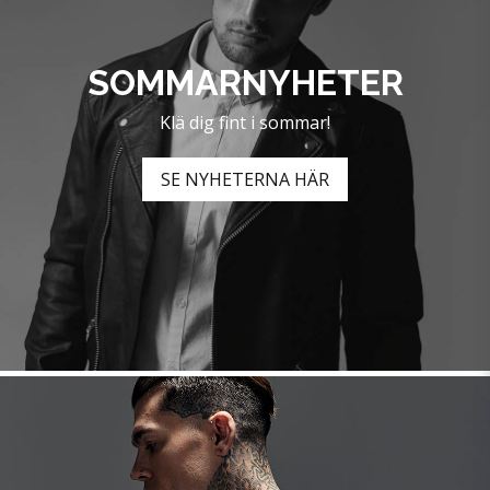
SOMMARNYHETER
Klä dig fint i sommar!
SE NYHETERNA HÄR