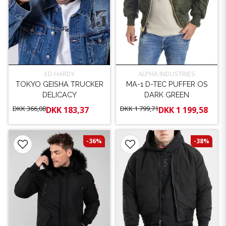
ED HARDY
ALPHA INDUSTRIES
TOKYO GEISHA TRUCKER
MA-1 D-TEC PUFFER OS
DELICACY
DARK GREEN
DKK 366,08
DKK 1 799,71
DKK 183,37
DKK 1 199,58
-36%
-38%