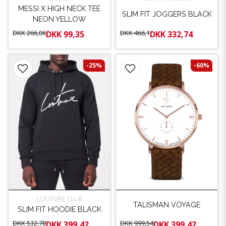
MESSI X HIGH NECK TEE
SLIM FIT JOGGERS BLACK
NEON YELLOW
DKK 266,06
DKK 466,1
DKK 99,35
DKK 332,74
-25%
-60%
COUTURE CLUB
TALISMAN VOYAGE
SLIM FIT HOODIE BLACK
DKK 532,78
DKK 999,54
DKK 399,42
DKK 399,42