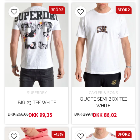
3FÖR2
3FÖR2
SUPERDRY
CAYLER & SONS
QUOTE SEMI BOX TEE
BIG 23 TEE WHITE
WHITE
DKK 266,06
DKK 299,4
DKK 99,35
DKK 86,02
-43%
3FÖR2