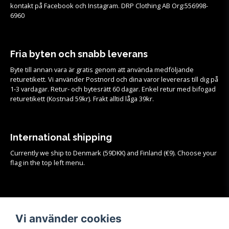
kontakt på Facebook och Instagram. DRP Clothing AB Org:556998-
6960
Fria byten och snabb leverans
Byte till annan vara är gratis genom att använda medföljande
returetikett. Vi använder Postnord och dina varor levereras till dig på
1-3 vardagar. Retur- och bytesrätt 60 dagar. Enkel retur med bifogad
returetikett (Kostnad 59kr). Frakt alltid låga 39kr.
International shipping
Currently we ship to Denmark (59DKK) and Finland (€9). Choose your
flag in the top left menu.
Köpvillkor
Vi använder cookies
Se samtliga köpvillkor och mer info om frakt, retur och byten
HÄR!