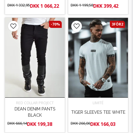
DKK 1 332,95
DKK 1 199,58
DKK 1 066,22
DKK 399,42
-70%
3FÖR2
RED COLLAR PROJECT
LIMITÉ
DEAN DENIM PANTS
TIGER SLEEVES TEE WHITE
BLACK
DKK 666,14
DKK 266,06
DKK 199,38
DKK 166,03