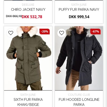
DEELUXE
SIXTH JUNE
CHIRO JACKET NAVY
PUFFY FUR PARKA NAVY
DKK 866,18
DKK 532,78
DKK 999,54
-20%
-67%
SIXTH JUNE
COUTURE CLUB
SIXTH FUR PARKA
FUR HOODED LONGLINE
KHAKI/BEIGE
PARKA