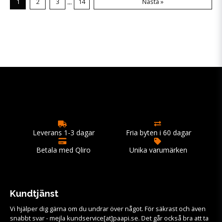
...
1
2
3
14
Nästa »
Leverans 1-3 dagar
Fria byten i 60 dagar
Betala med Qliro
Unika varumärken
Kundtjänst
Vi hjälper dig gärna om du undrar över något. För säkrast och även
snabbt svar - mejla kundservice[at]paapi.se. Det går också bra att ta