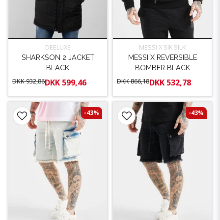
DEELUXE
MESSI X SIK SILK
SHARKSON 2 JACKET
MESSI X REVERSIBLE
BLACK
BOMBER BLACK
DKK 932,86
DKK 866,18
DKK 599,46
DKK 532,78
-43%
-43%