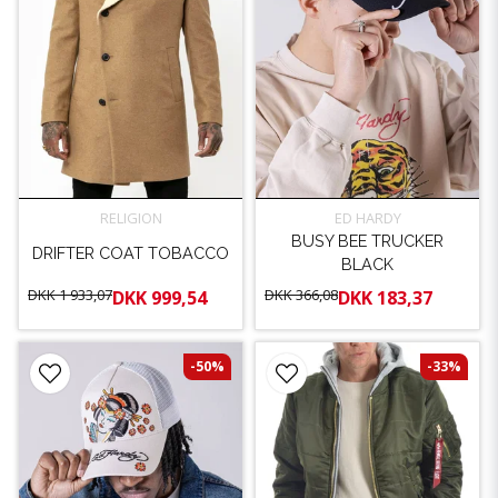
RELIGION
ED HARDY
BUSY BEE TRUCKER
DRIFTER COAT TOBACCO
BLACK
DKK 1 933,07
DKK 366,08
DKK 999,54
DKK 183,37
-50%
-33%