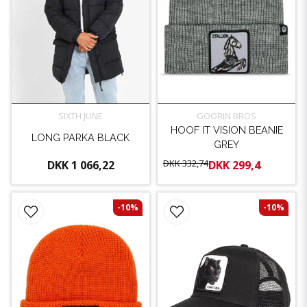
SIXTH JUNE
GOORIN BROS
HOOF IT VISION BEANIE
LONG PARKA BLACK
GREY
DKK 332,74
DKK 1 066,22
DKK 299,4
-10%
-10%