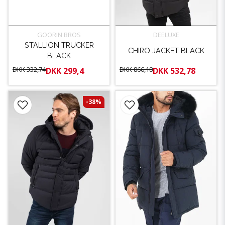
GOORIN BROS
DEELUXE
STALLION TRUCKER
CHIRO JACKET BLACK
BLACK
DKK 332,74
DKK 866,18
DKK 299,4
DKK 532,78
-38%