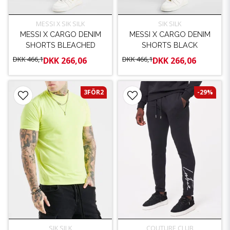
MESSI X SIK SILK
SIK SILK
MESSI X CARGO DENIM
MESSI X CARGO DENIM
SHORTS BLEACHED
SHORTS BLACK
DKK 466,1
DKK 466,1
DKK 266,06
DKK 266,06
3FÖR2
-29%
SIK SILK
COUTURE CLUB