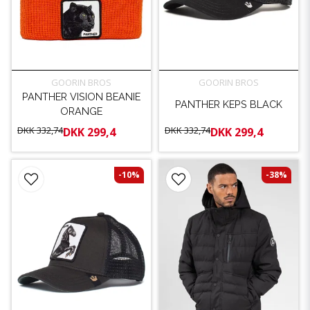
GOORIN BROS
GOORIN BROS
PANTHER VISION BEANIE
PANTHER KEPS BLACK
ORANGE
DKK 332,74
DKK 332,74
DKK 299,4
DKK 299,4
-10%
-38%