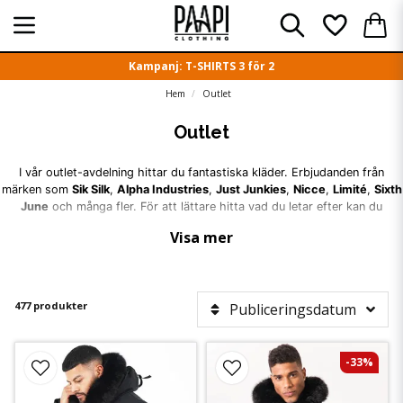
Kampanj: T-SHIRTS 3 för 2
Hem
Outlet
Outlet
I vår outlet-avdelning hittar du fantastiska kläder. Erbjudanden från
märken som
Sik Silk
,
Alpha Industries
,
Just Junkies
,
Nicce
,
Limité
,
Sixth
June
och många fler. För att lättare hitta vad du letar efter kan du
använda filterfunktionen. Välkommen till Sveriges skönaste outlet för
Visa mer
herrkläder!
477 produkter
Publiceringsdatum
-33%