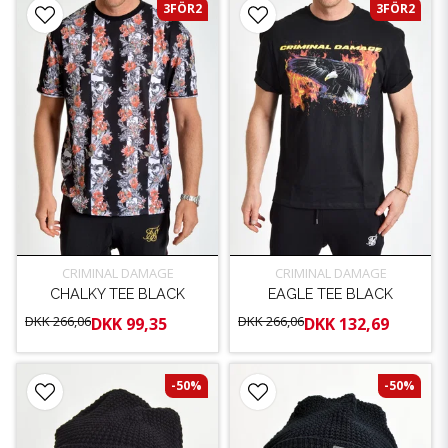
3FÖR2
3FÖR2
CRIMINAL DAMAGE
CRIMINAL DAMAGE
CHALKY TEE BLACK
EAGLE TEE BLACK
DKK 266,06
DKK 266,06
DKK 99,35
DKK 132,69
-50%
-50%