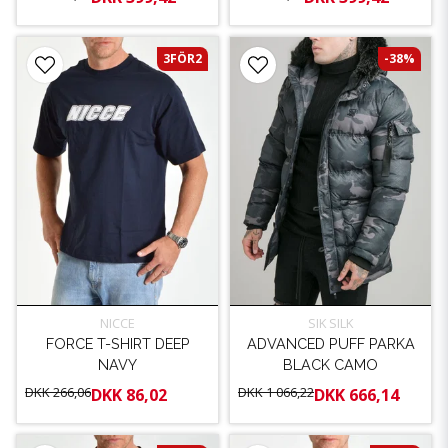
3FÖR2
-38%
NICCE
SIK SILK
FORCE T-SHIRT DEEP
ADVANCED PUFF PARKA
NAVY
BLACK CAMO
DKK 266,06
DKK 1 066,22
DKK 86,02
DKK 666,14