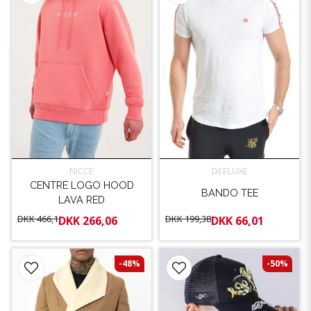
NICCE
DEELUXE
CENTRE LOGO HOOD
BANDO TEE
LAVA RED
DKK 466,1
DKK 199,38
DKK 266,06
DKK 66,01
-48%
-50%