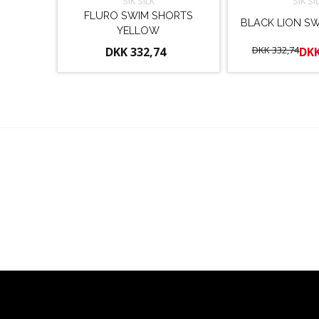
SIK SILK
SIK SI
FLURO SWIM SHORTS
BLACK LION S
YELLOW
DKK 332,74
DKK 332,74
DKK