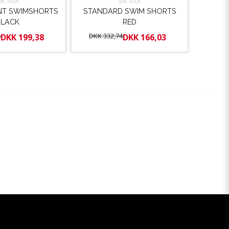
IK SILK
SIK SILK
INT SWIMSHORTS
STANDARD SWIM SHORTS
BLACK
RED
6
DKK 332,74
DKK 199,38
DKK 166,03