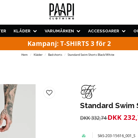
TER
KLÄDER
VARUMÄRKEN
ACCESSOARER
O
Kampanj: T-SHIRTS 3 för 2
Hem
Kläder
Badshorts
Standard Swim Shorts Black/White
Standard Swim 
DKK 232,
DKK 332,74
SikS-203-15616_001_S