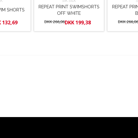
LK
SIK SILK
S
REPEAT PRINT SWIMSHORTS
REPEAT PR
WIM SHORTS
OFF WHITE
DKK 266,06
DKK 266,0
 132,69
DKK 199,38