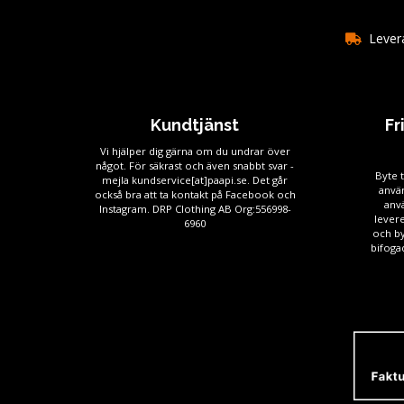
Levera
Kundtjänst
Fr
Vi hjälper dig gärna om du undrar över
något. För säkrast och även snabbt svar -
Byte t
mejla kundservice[at]paapi.se. Det går
använ
också bra att ta kontakt på Facebook och
anv
Instagram. DRP Clothing AB Org:556998-
levere
6960
och by
bifogad