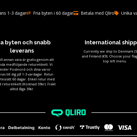
ns 1-3 dagar
Fria byten i 60 dagar
Betala med Qliro
Unika v
ia byten och snabb
International ship
leverans
Currently we ship to Denmark (
and Finland (€9). Choose your flag
ill annan vara är gratis genom att
top left menu.
da medföljande returetikett. Vi
änder Postnord och dina varor
ras till dig på 1-3 vardagar. Retur-
tesrätt 60 dagar. Enkel retur med
 returetikett (Kostnad 59kr). Frakt
alltid låga 39kr.