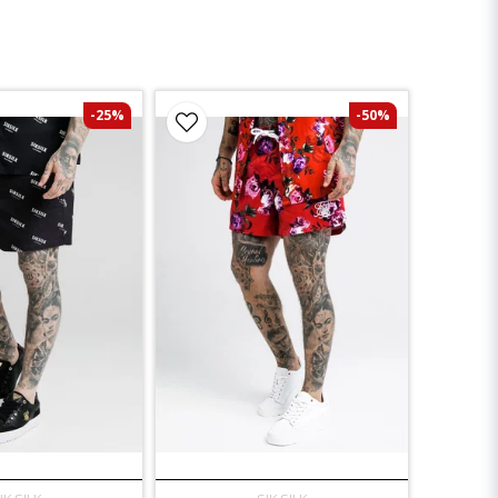
-25%
-50%