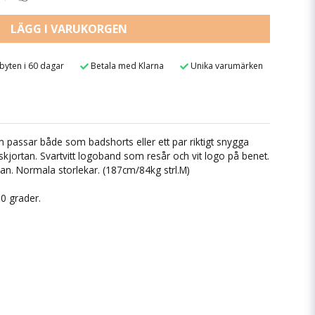
LÄGG I VARUKORGEN
 byten i 60 dagar
Betala med Klarna
Unika varumärken
om passar både som badshorts eller ett par riktigt snygga
ortskjortan. Svartvitt logoband som resår och vit logo på benet.
an. Normala storlekar. (187cm/84kg strl.M)
30 grader.