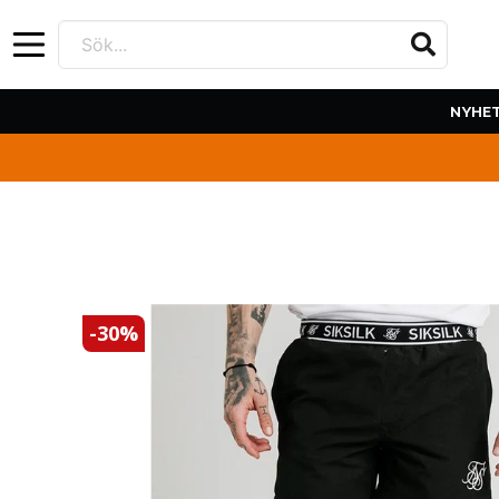
Sök...
NYHE
-
30
%