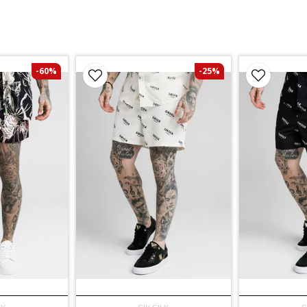
-60%
-25%