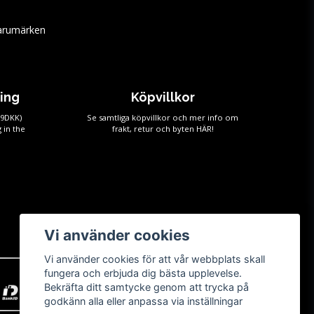
arumärken
ping
Köpvillkor
59DKK)
Se samtliga köpvillkor och mer info om
 in the
frakt, retur och byten
HÄR!
Vi använder cookies
Vi använder cookies för att vår webbplats skall
fungera och erbjuda dig bästa upplevelse.
Bekräfta ditt samtycke genom att trycka på
godkänn alla eller anpassa via inställningar