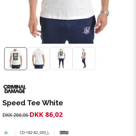
Speed Tee White
DKK 86,02
DKK 266,06
CD-182-82_003_L