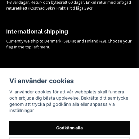
1-3 vardagar. Retur- och bytesrätt 60 dagar. Enkel retur med bifogad
returetikett (Kostnad 59kr). Frakt alltid låga 39kr.
International shipping
Currently we ship to Denmark (59DKK) and Finland (€9). Choose your
flag in the top left menu.
Köpvillkor
Se samtliga köpvillkor och mer info om frakt, retur och byten
HÄR!
Vi använder cookies
Vi använder cookies för att vår webbplats skall fungera
och erbjuda dig bästa upplevelse. Bekräfta ditt samtycke
genom att trycka på godkänn alla eller anpassa via
inställningar
Godkänn alla