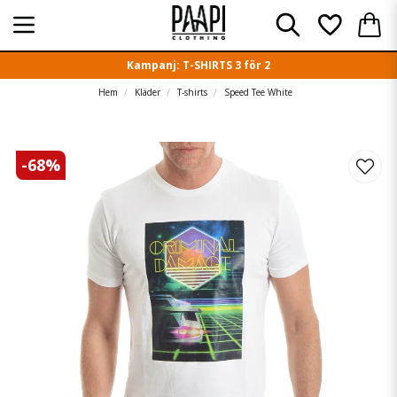
Kampanj: T-SHIRTS 3 för 2
Hem
Kläder
T-shirts
Speed Tee White
-
68
%