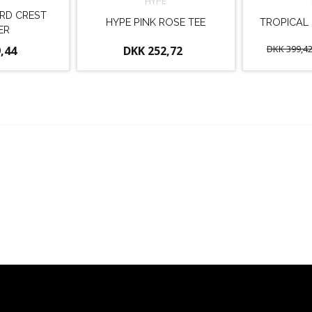
E
HYPE
RD CREST
HYPE PINK ROSE TEE
TROPICAL
ER
DKK 399,4
,44
DKK 252,72