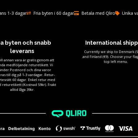
ns 1-3 dagar
Fria byten i 60 dagar
Betala med Qliro
Unika v
ia byten och snabb
International ship
leverans
Currently we ship to Denmark (
and Finland (€9). Choose your flag
ill annan vara är gratis genom att
top left menu.
da medföljande returetikett. Vi
änder Postnord och dina varor
ras till dig på 1-3 vardagar. Retur-
tesrätt 60 dagar. Enkel retur med
 returetikett (Kostnad 59kr). Frakt
alltid låga 39kr.