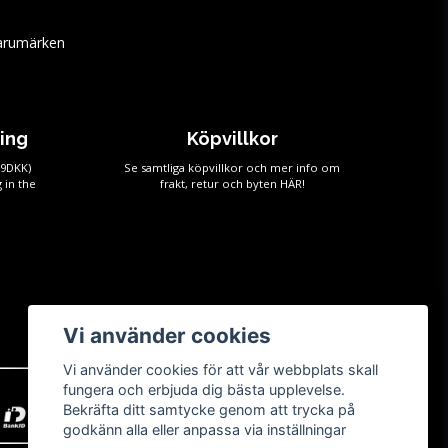
arumärken
ping
Köpvillkor
59DKK)
Se samtliga köpvillkor och mer info om
 in the
frakt, retur och byten
HÄR!
Vi använder cookies
Vi använder cookies för att vår webbplats skall
fungera och erbjuda dig bästa upplevelse.
Bekräfta ditt samtycke genom att trycka på
godkänn alla eller anpassa via inställningar