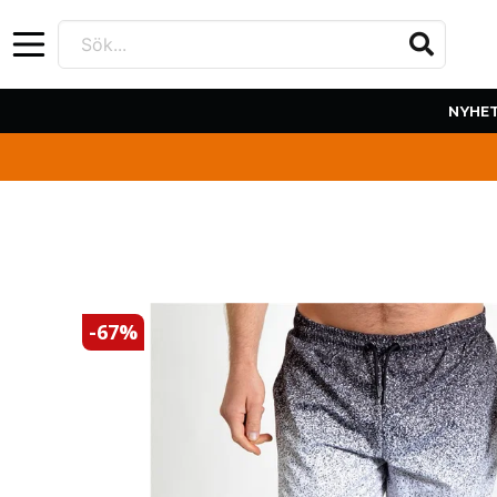
Sök...
NYHE
-
67
%