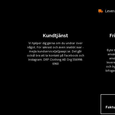
Levera
Kundtjänst
Fr
Vi hjälper dig gärna om du undrar över
något. För säkrast och även snabbt svar -
Byte t
mejla kundservice[at]paapi.se. Det går
använ
också bra att ta kontakt på Facebook och
anv
Instagram. DRP Clothing AB Org:556998-
levere
6960
och by
bifogad