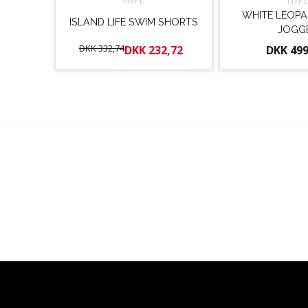
HYPE
HYP
WHITE LEOPA
ISLAND LIFE SWIM SHORTS
JOGG
DKK 332,74
DKK 232,72
DKK 499