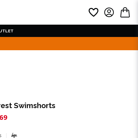
UTLET
rest Swimshorts
69
S