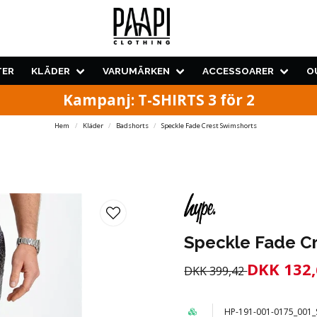
TER
KLÄDER
VARUMÄRKEN
ACCESSOARER
O
Kampanj: T-SHIRTS 3 för 2
Hem
Kläder
Badshorts
Speckle Fade Crest Swimshorts
Speckle Fade C
DKK 132,
DKK 399,42
HP-191-001-0175_001_