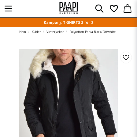
Kampanj: T-SHIRTS 3 för 2
Hem
Kläder
Vinterjackor
Polycotton Parka Black/Offwhite