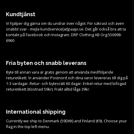
Kundtjänst
Vi hjälper dig gärna om du undrar över något. För säkrast och även
snabbt svar - mejla kundservice[at]paapi.se. Det går också bra att ta
kontakt på Facebook och Instagram. DRP Clothing AB Org:556998-
6960
Fria byten och snabb leverans
Byte till annan vara är gratis genom att använda medföljande
returetikett. Vi använder Postnord och dina varor levereras till dig på
1-3 vardagar. Retur- och bytesrätt 60 dagar. Enkel retur med bifogad
returetikett (Kostnad 59kr). Frakt alltid låga 39kr.
International shipping
Currently we ship to Denmark (59DKK) and Finland (€9). Choose your
flag in the top left menu.