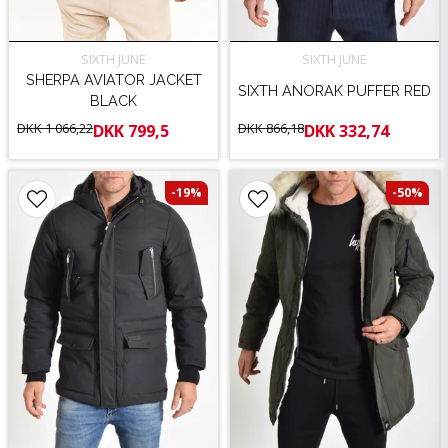
SIXTH JUNE
SIXTH JUNE
SHERPA AVIATOR JACKET
SIXTH ANORAK PUFFER RED
BLACK
DKK 1 066,22
DKK 866,18
DKK 799,5
DKK 332,74
-19%
-50%