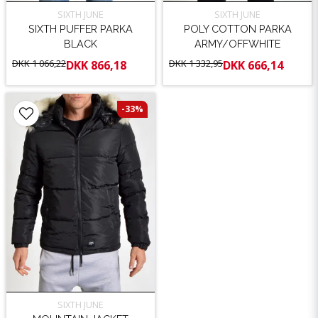
SIXTH JUNE
SIXTH JUNE
SIXTH PUFFER PARKA
POLY COTTON PARKA
BLACK
ARMY/OFFWHITE
DKK 1 066,22
DKK 1 332,95
DKK 866,18
DKK 666,14
-33%
SIXTH JUNE