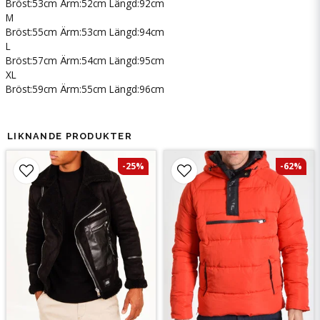
Bröst:53cm Ärm:52cm Längd:92cm
M
Bröst:55cm Ärm:53cm Längd:94cm
L
Bröst:57cm Ärm:54cm Längd:95cm
XL
Bröst:59cm Ärm:55cm Längd:96cm
LIKNANDE PRODUKTER
-25%
-62%