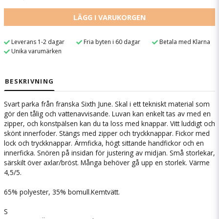
LÄGG I VARUKORGEN
Leverans 1-2 dagar
Fria byten i 60 dagar
Betala med Klarna
Unika varumärken
BESKRIVNING
Svart parka från franska Sixth June. Skal i ett tekniskt material som
gör den tålig och vattenavvisande. Luvan kan enkelt tas av med en
zipper, och konstpälsen kan du ta loss med knappar. Vitt luddigt och
skönt innerfoder. Stängs med zipper och tryckknappar. Fickor med
lock och tryckknappar. Ärmficka, högt sittande handfickor och en
innerficka. Snören på insidan för justering av midjan. Små storlekar,
särskilt över axlar/bröst. Många behöver gå upp en storlek. Värme
4,5/5.
65% polyester, 35% bomull.
Kemtvätt.
S