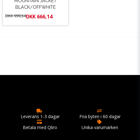
MOUNTAIN JACKET
BLACK/OFFWHITE
DKK 999,54
DKK 666,14
Leverans 1-3 dagar
Fria byten i 60 dagar
Betala med Qliro
Unika varumärken