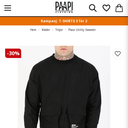
Kampanj: T-SHIRTS 3 för 2
Hem
Kläder
Tröjor
Placa Utility Sweater
-
30
%