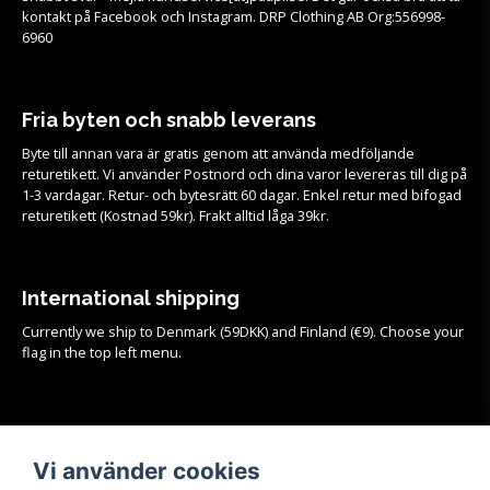
kontakt på Facebook och Instagram. DRP Clothing AB Org:556998-
6960
Fria byten och snabb leverans
Byte till annan vara är gratis genom att använda medföljande
returetikett. Vi använder Postnord och dina varor levereras till dig på
1-3 vardagar. Retur- och bytesrätt 60 dagar. Enkel retur med bifogad
returetikett (Kostnad 59kr). Frakt alltid låga 39kr.
International shipping
Currently we ship to Denmark (59DKK) and Finland (€9). Choose your
flag in the top left menu.
Köpvillkor
Vi använder cookies
Se samtliga köpvillkor och mer info om frakt, retur och byten
HÄR!