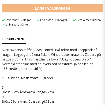
LÄGG I VARUKORGEN
Leverans 1-2 dagar
Fria byten i 60 dagar
Betala med Klarna
Unika varumärken
BESKRIVNING
Svart sweatshirt från Judas Sinned. Två fickor med knapplock på
magen. Logotryck på ena fickan. Windbreaker material. Zippers på
bägge sidorna. Finns matchande byxa "Utility Joggers Black".
Normala storlekar med en oversized passform. (Modellen är
183cm/80kg och har strl M)
100% nylon. Maskintvätt 30 grader.
S
Bröst:56cm Ärm:44cm Längd:77cm
M
Bröst:59cm Ärm:45cm Längd:78cm