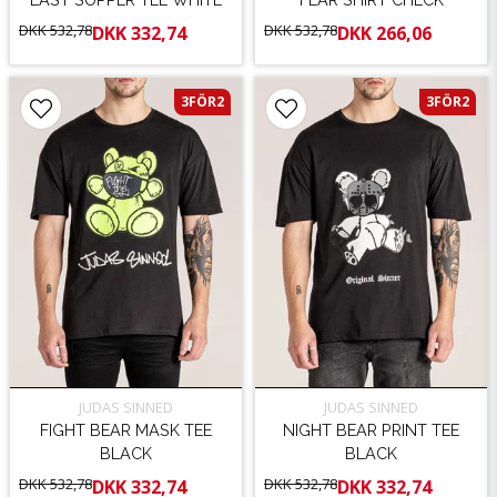
DKK 532,78
DKK 532,78
DKK 332,74
DKK 266,06
3FÖR2
3FÖR2
JUDAS SINNED
JUDAS SINNED
FIGHT BEAR MASK TEE
NIGHT BEAR PRINT TEE
BLACK
BLACK
DKK 532,78
DKK 532,78
DKK 332,74
DKK 332,74