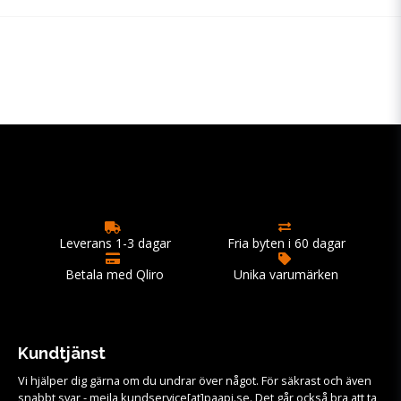
Leverans 1-3 dagar
Fria byten i 60 dagar
Betala med Qliro
Unika varumärken
Kundtjänst
Vi hjälper dig gärna om du undrar över något. För säkrast och även
snabbt svar - mejla kundservice[at]paapi.se. Det går också bra att ta