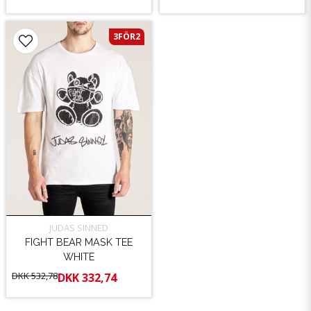
3FÖR2
JUDAS SINNED
FIGHT BEAR MASK TEE
WHITE
DKK 532,78
DKK 332,74