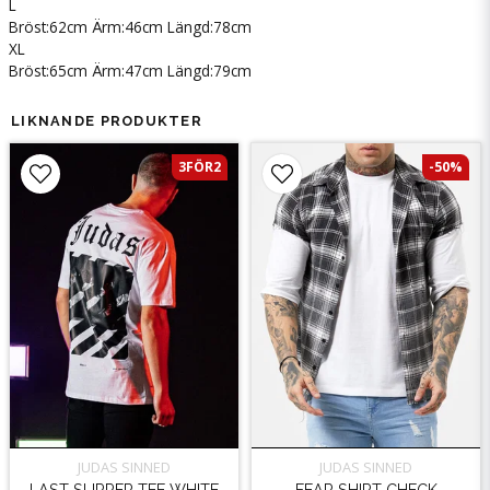
L
Bröst:62cm Ärm:46cm Längd:78cm
XL
Bröst:65cm Ärm:47cm Längd:79cm
LIKNANDE PRODUKTER
3FÖR2
-50%
JUDAS SINNED
JUDAS SINNED
LAST SUPPER TEE WHITE
FEAR SHIRT CHECK