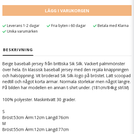
LÄGG I VARUKORGEN
Leverans 1-2 dagar
Fria byten i 60 dagar
Betala med Klarna
Unika varumärken
BESKRIVNING
Beige baseball-jersey från brittiska Sik Silk. Vackert palmmönster
över hela. En klassisk baseball jersey med den rejäla knäppningen
och halsöppning. Vit broderad Sik Silk-logo på bröstet. Lätt scoopad
nedtill och något korta ärmar. Normala storlekar men något längre.
På bilden har modellen en annan t-shirt under. (181cm/84kg strl.M)
100% polyester. Maskintvätt 30 grader.
S
Bröst:53cm Ärm:12cm Längd:76cm
M
Bröst:55cm Ärm:12cm Längd:77cm