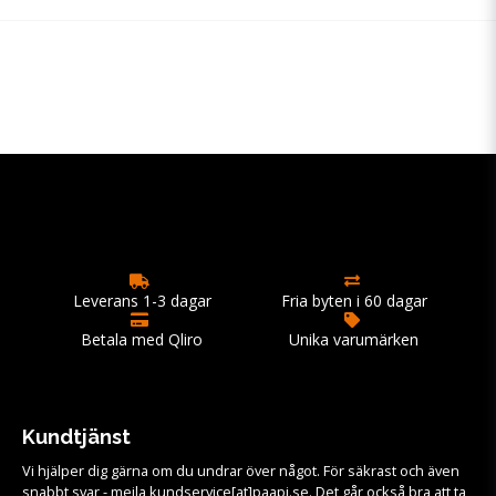
Leverans 1-3 dagar
Fria byten i 60 dagar
Betala med Qliro
Unika varumärken
Kundtjänst
Vi hjälper dig gärna om du undrar över något. För säkrast och även
snabbt svar - mejla kundservice[at]paapi.se. Det går också bra att ta