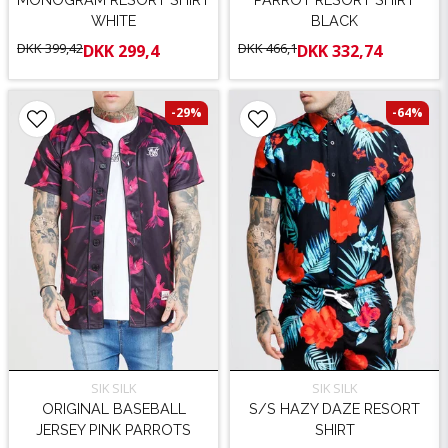
WHITE
BLACK
DKK 399,42
DKK 466,1
DKK 299,4
DKK 332,74
-29%
-64%
SIK SILK
SIK SILK
ORIGINAL BASEBALL
S/S HAZY DAZE RESORT
JERSEY PINK PARROTS
SHIRT