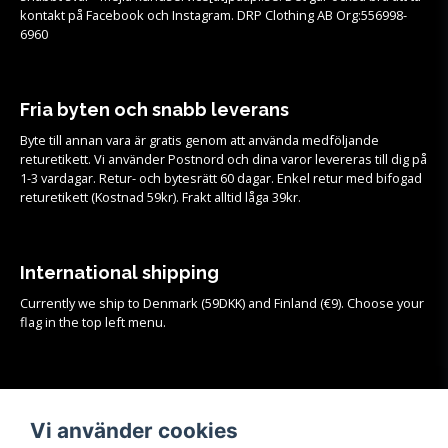
kontakt på Facebook och Instagram. DRP Clothing AB Org:556998-
6960
Fria byten och snabb leverans
Byte till annan vara är gratis genom att använda medföljande
returetikett. Vi använder Postnord och dina varor levereras till dig på
1-3 vardagar. Retur- och bytesrätt 60 dagar. Enkel retur med bifogad
returetikett (Kostnad 59kr). Frakt alltid låga 39kr.
International shipping
Currently we ship to Denmark (59DKK) and Finland (€9). Choose your
flag in the top left menu.
Köpvillkor
Vi använder cookies
Se samtliga köpvillkor och mer info om frakt, retur och byten
HÄR!