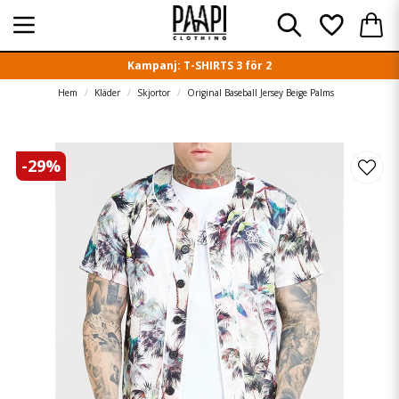
Kampanj: T-SHIRTS 3 för 2
Hem
Kläder
Skjortor
Original Baseball Jersey Beige Palms
-
29
%