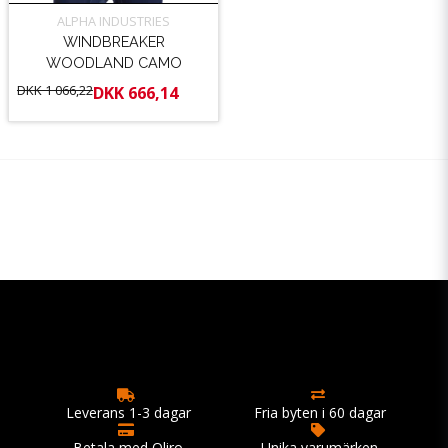
ALPHA INDUSTRIES
WINDBREAKER
WOODLAND CAMO
DKK 1 066,22
DKK 666,14
Leverans 1-3 dagar
Fria byten i 60 dagar
Betala med Qliro
Unika varumärken