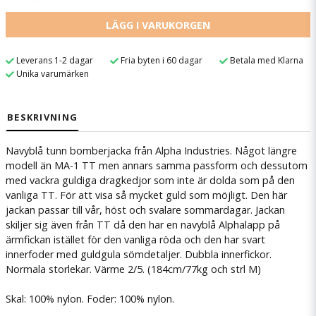
LÄGG I VARUKORGEN
Leverans 1-2 dagar
Fria byten i 60 dagar
Betala med Klarna
Unika varumärken
BESKRIVNING
Navyblå tunn bomberjacka från Alpha Industries. Något längre
modell än MA-1 TT men annars samma passform och dessutom
med vackra guldiga dragkedjor som inte är dolda som på den
vanliga TT. För att visa så mycket guld som möjligt. Den här
jackan passar till vår, höst och svalare sommardagar. Jackan
skiljer sig även från TT då den har en navyblå Alphalapp på
ärmfickan istället för den vanliga röda och den har svart
innerfoder med guldgula sömdetaljer. Dubbla innerfickor.
Normala storlekar. Värme 2/5. (184cm/77kg och strl M)
Skal: 100% nylon. Foder: 100% nylon.