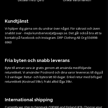
Kundtjänst
Vi hjälper dig gärna om du undrar över något. För säkrast och även
snabbt svar - mejla kundservice[at]paapi.se. Det går också bra att ta
kontakt på Facebook och Instagram. DRP Clothing AB Org:556998-
6960
Fria byten och snabb leverans
Byte till annan vara är gratis genom att använda medföljande
returetikett. Vi använder Postnord och dina varor levereras till dig på
1-3 vardagar. Retur- och bytesrätt 60 dagar. Enkel retur med bifogad
returetikett (Kostnad 59kr). Frakt alltid låga 39kr.
International shipping
Currently we ship to Denmark (59DKK) and Finland (€9). Choose your