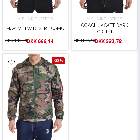
ALPHA INDUSTRIES
ALPHA INDUSTRIES
COACH JACKET DARK
MA-1 VF LW DESERT CAMO
GREEN
DKK 1 132,9
DKK 866,18
DKK 666,14
DKK 532,78
-38%