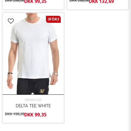
DKK 266,06
DKK 266,06
DKK 99,35
DKK 132,69
3FÖR2
MINIMUM
DELTA TEE WHITE
DKK 199,38
DKK 99,35