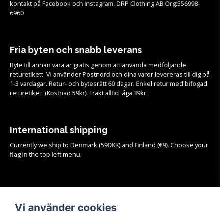
kontakt på Facebook och Instagram. DRP Clothing AB Org:556998-
6960
Fria byten och snabb leverans
Byte till annan vara är gratis genom att använda medföljande
returetikett. Vi använder Postnord och dina varor levereras till dig på
1-3 vardagar. Retur- och bytesrätt 60 dagar. Enkel retur med bifogad
returetikett (Kostnad 59kr). Frakt alltid låga 39kr.
International shipping
Currently we ship to Denmark (59DKK) and Finland (€9). Choose your
flag in the top left menu.
Köpvillkor
Vi använder cookies
Se samtliga köpvillkor och mer info om frakt, retur och byten
HÄR!