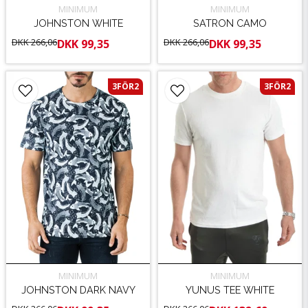
MINIMUM
MINIMUM
JOHNSTON WHITE
SATRON CAMO
DKK 266,06
DKK 266,06
DKK 99,35
DKK 99,35
3FÖR2
3FÖR2
MINIMUM
MINIMUM
JOHNSTON DARK NAVY
YUNUS TEE WHITE