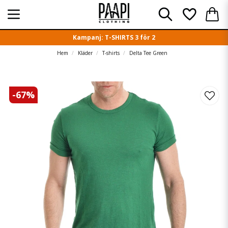
Kampanj: T-SHIRTS 3 för 2
Hem
Kläder
T-shirts
Delta Tee Green
-
67
%