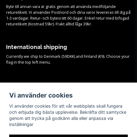
Byte till annan vara är gratis genom att använda medföljande
returetikett. Vi använder Postnord och dina varor levereras till dig på
1-3 vardagar. Retur- och bytesrätt 60 dagar. Enkel retur med bifogad
returetikett (Kostnad 59kr). Frakt alltid låga 39kr.
International shipping
Currently we ship to Denmark (59DKK) and Finland (€9). Choose your
flag in the top left menu.
Köpvillkor
Vi använder cookies
Se samtliga köpvillkor och mer info om frakt, retur och byten
HÄR!
Vi använder cookies för att vår webbplats skall fungera
och erbjuda dig bästa upplevelse. Bekräfta ditt samtycke
genom att trycka på godkänn alla eller anpassa via
inställningar