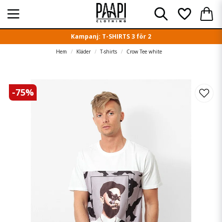
Kampanj: T-SHIRTS 3 för 2
Hem
Kläder
T-shirts
Crow Tee white
-
75
%