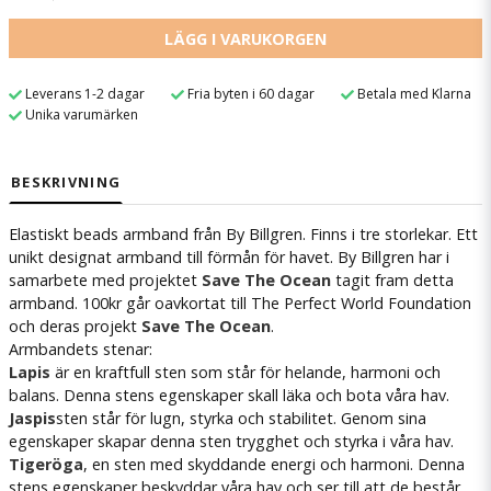
LÄGG I VARUKORGEN
Leverans 1-2 dagar
Fria byten i 60 dagar
Betala med Klarna
Unika varumärken
BESKRIVNING
Elastiskt beads armband från By Billgren. Finns i tre storlekar. Ett
unikt designat armband till förmån för havet. By Billgren har i
samarbete med projektet
Save The Ocean
tagit fram detta
armband. 100kr går oavkortat till The Perfect World Foundation
och deras projekt
Save The Ocean
.
Armbandets stenar:
Lapis
är en kraftfull sten som står för helande, harmoni och
balans. Denna stens egenskaper skall läka och bota våra hav.
Jaspis
sten står för lugn, styrka och stabilitet. Genom sina
egenskaper skapar denna sten trygghet och styrka i våra hav.
Tigeröga
, en sten med skyddande energi och harmoni. Denna
stens egenskaper beskyddar våra hav och ser till att de består,