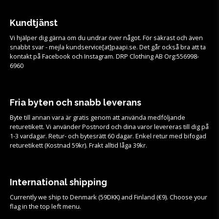
Kundtjänst
Vi hjälper dig gärna om du undrar över något. För säkrast och även
snabbt svar - mejla kundservice[at]paapi.se. Det går också bra att ta
kontakt på Facebook och Instagram. DRP Clothing AB Org:556998-
6960
Fria byten och snabb leverans
Byte till annan vara är gratis genom att använda medföljande
returetikett. Vi använder Postnord och dina varor levereras till dig på
1-3 vardagar. Retur- och bytesrätt 60 dagar. Enkel retur med bifogad
returetikett (Kostnad 59kr). Frakt alltid låga 39kr.
International shipping
Currently we ship to Denmark (59DKK) and Finland (€9). Choose your
flag in the top left menu.