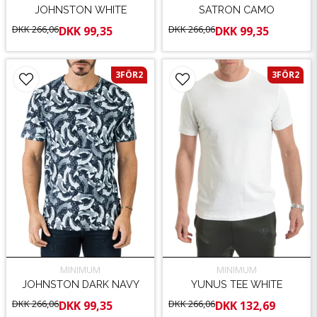
JOHNSTON WHITE
SATRON CAMO
DKK 266,06
DKK 266,06
DKK 99,35
DKK 99,35
3FÖR2
3FÖR2
MINIMUM
MINIMUM
JOHNSTON DARK NAVY
YUNUS TEE WHITE
DKK 266,06
DKK 266,06
DKK 99,35
DKK 132,69