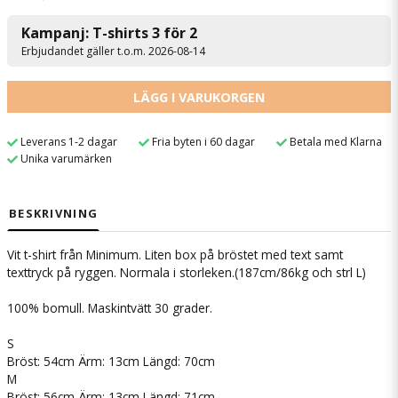
Kampanj: T-shirts 3 för 2
Erbjudandet gäller t.o.m. 2026-08-14
LÄGG I VARUKORGEN
Leverans 1-2 dagar
Fria byten i 60 dagar
Betala med Klarna
Unika varumärken
BESKRIVNING
Vit t-shirt från Minimum. Liten box på bröstet med text samt
texttryck på ryggen. Normala i storleken.(187cm/86kg och strl L)
100% bomull. Maskintvätt 30 grader.
S
Bröst: 54cm Ärm: 13cm Längd: 70cm
M
Bröst: 56cm Ärm: 13cm Längd: 71cm