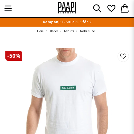
Kampanj: T-SHIRTS 3 för 2
Hem
Kläder
T-shirts
Aarhus Tee
-
50
%