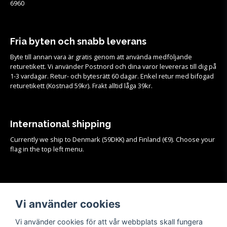
6960
Fria byten och snabb leverans
Byte till annan vara är gratis genom att använda medföljande
returetikett. Vi använder Postnord och dina varor levereras till dig på
1-3 vardagar. Retur- och bytesrätt 60 dagar. Enkel retur med bifogad
returetikett (Kostnad 59kr). Frakt alltid låga 39kr.
International shipping
Currently we ship to Denmark (59DKK) and Finland (€9). Choose your
flag in the top left menu.
Köpvillkor
Vi använder cookies
Se samtliga köpvillkor och mer info om frakt, retur och byten
HÄR!
Vi använder cookies för att vår webbplats skall fungera