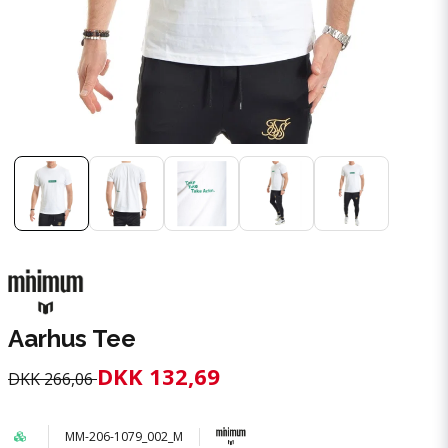
Aarhus Tee
DKK 132,69
DKK 266,06
MM-206-1079_002_M