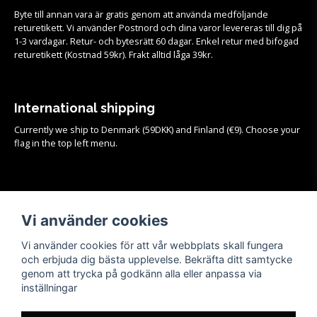
Byte till annan vara är gratis genom att använda medföljande
returetikett. Vi använder Postnord och dina varor levereras till dig på
1-3 vardagar. Retur- och bytesrätt 60 dagar. Enkel retur med bifogad
returetikett (Kostnad 59kr). Frakt alltid låga 39kr.
International shipping
Currently we ship to Denmark (59DKK) and Finland (€9). Choose your
flag in the top left menu.
Köpvillkor
Se samtliga köpvillkor och mer info om frakt, retur och byten
HÄR!
Vi använder cookies
Vi använder cookies för att vår webbplats skall fungera
och erbjuda dig bästa upplevelse. Bekräfta ditt samtycke
genom att trycka på godkänn alla eller anpassa via
inställningar