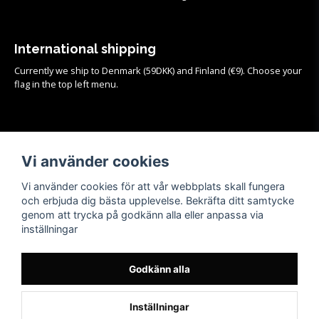
International shipping
Currently we ship to Denmark (59DKK) and Finland (€9). Choose your
flag in the top left menu.
Köpvillkor
Vi använder cookies
Se samtliga köpvillkor och mer info om frakt, retur och byten
HÄR!
Vi använder cookies för att vår webbplats skall fungera
och erbjuda dig bästa upplevelse. Bekräfta ditt samtycke
genom att trycka på godkänn alla eller anpassa via
inställningar
Godkänn alla
Inställningar