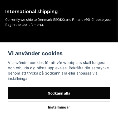
International shipping
Currently we ship to Denmark (59DKK) and Finland (€9). Choose your
flag in the top left menu.
Köpvillkor
Vi använder cookies
Se samtliga köpvillkor och mer info om frakt, retur och byten
HÄR!
Vi använder cookies för att vår webbplats skall fungera
och erbjuda dig bästa upplevelse. Bekräfta ditt samtycke
genom att trycka på godkänn alla eller anpassa via
inställningar
Godkänn alla
Inställningar