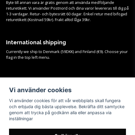
Byte till annan vara är gratis genom att använda medföljande
returetikett. Vi använder Postnord och dina varor levereras till dig på
1-3 vardagar. Retur- och bytesrätt 60 dagar. Enkel retur med bifogad
returetikett (Kostnad 59kr). Frakt alltid låga 39kr.
International shipping
Currently we ship to Denmark (59DKK) and Finland (€9). Choose your
flag in the top left menu.
Köpvillkor
Vi använder cookies
Se samtliga köpvillkor och mer info om frakt, retur och byten
HÄR!
Vi använder cookies för att vår webbplats skall fungera
och erbjuda dig bästa upplevelse. Bekräfta ditt samtycke
genom att trycka på godkänn alla eller anpassa via
inställningar