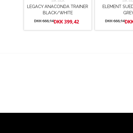
SIK SILK
SIK SI
LEGACY ANACONDA TRAINER
ELEMENT SUED
BLACK/WHITE
GRE
DKK 666,14
DKK 666,14
DKK 399,42
DKK