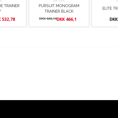
LK
SIK SILK
S
E TRAINER
PURSUIT MONOGRAM
ELITE T
Y
TRAINER BLACK
DKK 666,14
 532,78
DKK 466,1
DKK