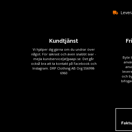
Levera
Kundtjänst
Fr
Vi hjälper dig gärna om du undrar över
något. För säkrast och även snabbt svar -
Byte t
mejla kundservice[at]paapi.se. Det går
använ
också bra att ta kontakt på Facebook och
anv
Instagram. DRP Clothing AB Org:556998-
levere
6960
och by
bifogad