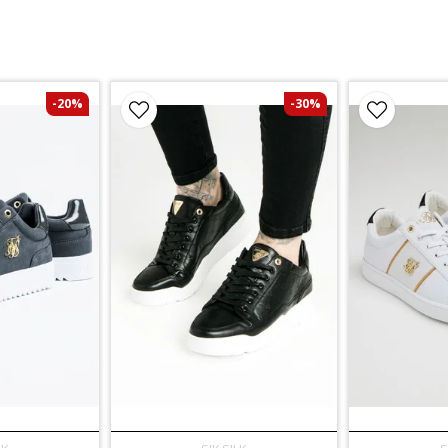
-20%
-30%