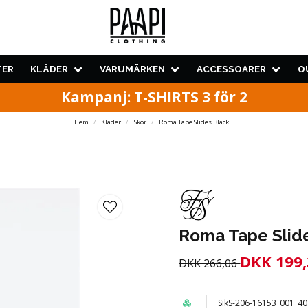
TER
KLÄDER
VARUMÄRKEN
ACCESSOARER
O
Kampanj: T-SHIRTS 3 för 2
Hem
Kläder
Skor
Roma Tape Slides Black
Roma Tape Slid
DKK 199,
DKK 266,06
SikS-206-16153_001_40