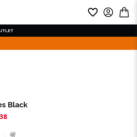
UTLET
es Black
38