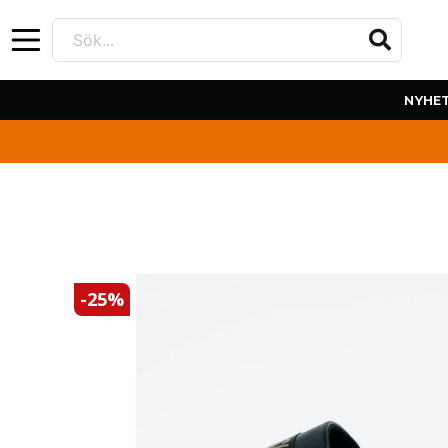
Sök...
NYHE
-
25
%