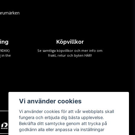
arumärken
ping
Köpvillkor
59DKK)
Se samtliga köpvillkor och mer info om
 in the
frakt, retur och byten
HÄR!
Vi använder cookies
Vi använder cookies för att vår webbplats skall
fungera och erbjuda dig bästa upplevelse.
Bekräfta ditt samtycke genom att trycka på
godkänn alla eller anpassa via inställningar