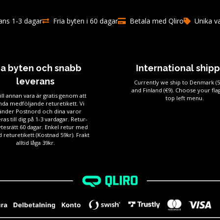
ns 1-3 dagar
Fria byten i 60 dagar
Betala med Qliro
Unika v
ia byten och snabb
International ship
leverans
Currently we ship to Denmark (
and Finland (€9). Choose your flag
ill annan vara är gratis genom att
top left menu.
da medföljande returetikett. Vi
änder Postnord och dina varor
ras till dig på 1-3 vardagar. Retur-
tesrätt 60 dagar. Enkel retur med
 returetikett (Kostnad 59kr). Frakt
alltid låga 39kr.