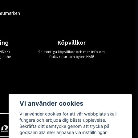
arumärken
ping
Köpvillkor
59DKK)
Se samtliga köpvillkor och mer info om
 in the
frakt, retur och byten
HÄR!
Vi använder cookies
Vi använder cookies för att vår webbplats skall
fungera och erbjuda dig bästa upplevelse.
Bekräfta ditt samtycke genom att trycka på
godkänn alla eller anpassa via inställningar