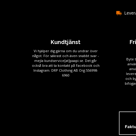
Levera
Kundtjänst
Fr
Vi hjälper dig gärna om du undrar över
något. För säkrast och även snabbt svar -
Byte t
mejla kundservice[at]paapi.se. Det går
använ
också bra att ta kontakt på Facebook och
anv
Instagram. DRP Clothing AB Org:556998-
levere
6960
och by
bifogad