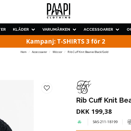
TER
KLÄDER
VARUMÄRKEN
ACCESSOARER
O
Kampanj: T-SHIRTS 3 för 2
Hem
Accessoarer
Mössor
Rib Cuff Knit Beanie Black/Gold
Rib Cuff Knit B
DKK 199,38
SikS-211-18199