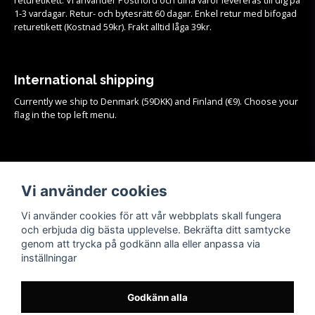
1-3 vardagar. Retur- och bytesrätt 60 dagar. Enkel retur med bifogad
returetikett (Kostnad 59kr). Frakt alltid låga 39kr.
International shipping
Currently we ship to Denmark (59DKK) and Finland (€9). Choose your
flag in the top left menu.
Köpvillkor
Vi använder cookies
Se samtliga köpvillkor och mer info om frakt, retur och byten
HÄR!
Vi använder cookies för att vår webbplats skall fungera
och erbjuda dig bästa upplevelse. Bekräfta ditt samtycke
genom att trycka på godkänn alla eller anpassa via
inställningar
Godkänn alla