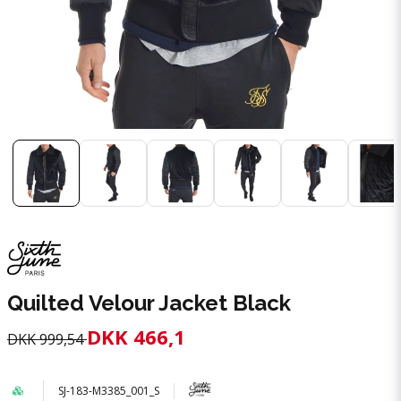
Quilted Velour Jacket Black
DKK 466,1
DKK 999,54
SJ-183-M3385_001_S