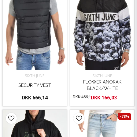
SIXTH JUNE
SIXTH JUNE
FLOWER ANORAK
SECURITY VEST
BLACK/WHITE
DKK 466,1
DKK 666,14
DKK 166,03
-78%