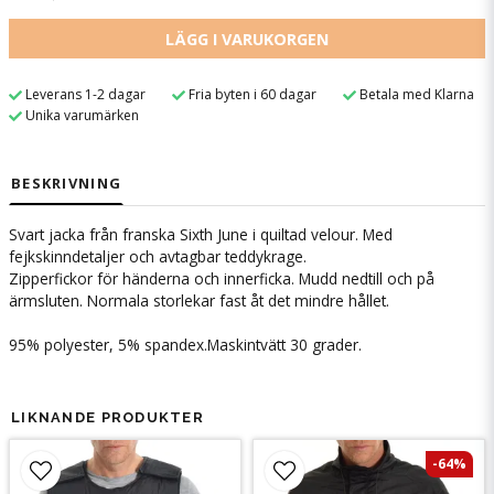
LÄGG I VARUKORGEN
Leverans 1-2 dagar
Fria byten i 60 dagar
Betala med Klarna
Unika varumärken
BESKRIVNING
Svart jacka från franska Sixth June i quiltad velour. Med
fejkskinndetaljer och avtagbar teddykrage.
Zipperfickor för händerna och innerficka. Mudd nedtill och på
ärmsluten. Normala storlekar fast åt det mindre hållet.
95% polyester, 5% spandex.
Maskintvätt 30 grader.
LIKNANDE PRODUKTER
-64%