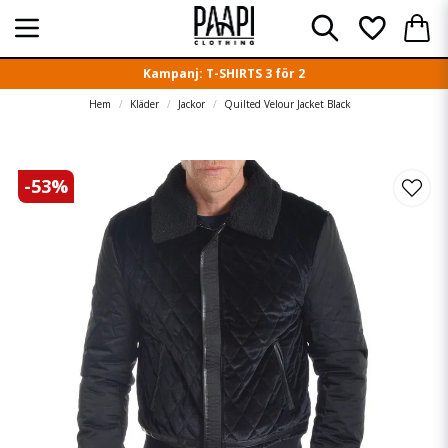
Kampanj: T-SHIRTS 3 för 2
Hem
Kläder
Jackor
Quilted Velour Jacket Black
-
53
%