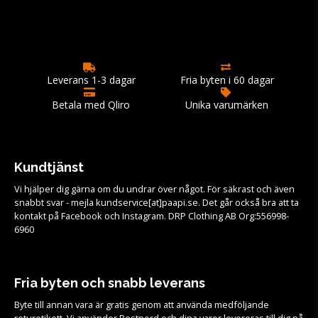
Leverans 1-3 dagar
Fria byten i 60 dagar
Betala med Qliro
Unika varumärken
Kundtjänst
Vi hjälper dig gärna om du undrar över något. För säkrast och även
snabbt svar - mejla kundservice[at]paapi.se. Det går också bra att ta
kontakt på Facebook och Instagram. DRP Clothing AB Org:556998-
6960
Fria byten och snabb leverans
Byte till annan vara är gratis genom att använda medföljande
returetikett. Vi använder Postnord och dina varor levereras till dig på