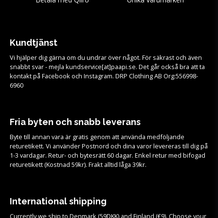
Kundtjänst
Vi hjälper dig gärna om du undrar över något. För säkrast och även
snabbt svar - mejla kundservice[at]paapi.se. Det går också bra att ta
kontakt på Facebook och Instagram. DRP Clothing AB Org:556998-
6960
Fria byten och snabb leverans
Byte till annan vara är gratis genom att använda medföljande
returetikett. Vi använder Postnord och dina varor levereras till dig på
1-3 vardagar. Retur- och bytesrätt 60 dagar. Enkel retur med bifogad
returetikett (Kostnad 59kr). Frakt alltid låga 39kr.
International shipping
Currently we ship to Denmark (59DKK) and Finland (€9). Choose your