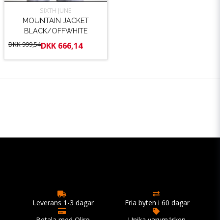
SIXTH JUNE
MOUNTAIN JACKET
BLACK/OFFWHITE
DKK 999,54
DKK 666,14
Leverans 1-3 dagar
Fria byten i 60 dagar
Betala med Qliro
Unika varumärken