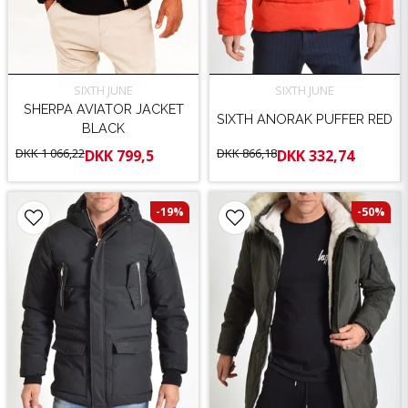
SIXTH JUNE
SIXTH JUNE
SHERPA AVIATOR JACKET
SIXTH ANORAK PUFFER RED
BLACK
DKK 1 066,22
DKK 866,18
DKK 799,5
DKK 332,74
-19%
-50%