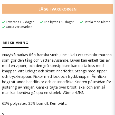
LÄGG I VARUKORGEN
Leverans 1-2 dagar
Fria byten i 60 dagar
Betala med Klarna
Unika varumärken
BESKRIVNING
Navyblå parkas från franska Sixth June. Skal i ett tekniskt material
som gör den tålig och vattenavvisande. Luvan kan enkelt tas av
med en zipper, och den grå konstpälsen kan du ta loss med
knappar. Vitt luddigt och skönt innerfoder. Stängs med zipper
och tryckknappar. Fickor med lock och tryckknappar. Ärmficka,
högt sittande handfickor och en innerficka. Snören på insidan för
justering av midjan. Ganska tajta över bröst, axel och ärm så
man kan behöva gå upp en storlek. Värme 4,5/5.
65% polyester, 35% bomull.
Kemtvätt.
S