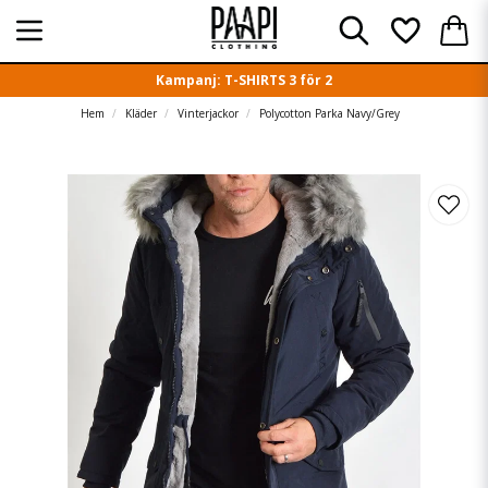
Kampanj: T-SHIRTS 3 för 2
Hem
Kläder
Vinterjackor
Polycotton Parka Navy/Grey