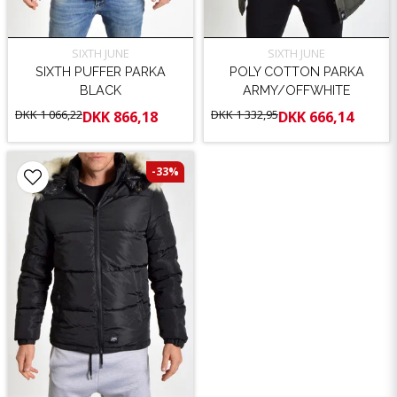
SIXTH JUNE
SIXTH JUNE
SIXTH PUFFER PARKA
POLY COTTON PARKA
BLACK
ARMY/OFFWHITE
DKK 1 066,22
DKK 1 332,95
DKK 866,18
DKK 666,14
-33%