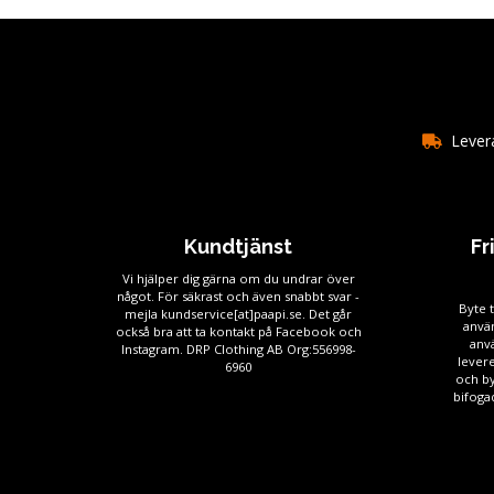
Levera
Kundtjänst
Fr
Vi hjälper dig gärna om du undrar över
något. För säkrast och även snabbt svar -
Byte t
mejla kundservice[at]paapi.se. Det går
använ
också bra att ta kontakt på Facebook och
anv
Instagram. DRP Clothing AB Org:556998-
levere
6960
och by
bifogad