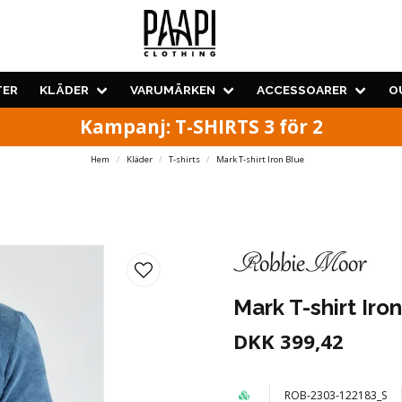
TER
KLÄDER
VARUMÄRKEN
ACCESSOARER
O
Kampanj: T-SHIRTS 3 för 2
Hem
Kläder
T-shirts
Mark T-shirt Iron Blue
Mark T-shirt Iro
DKK 399,42
ROB-2303-122183_S