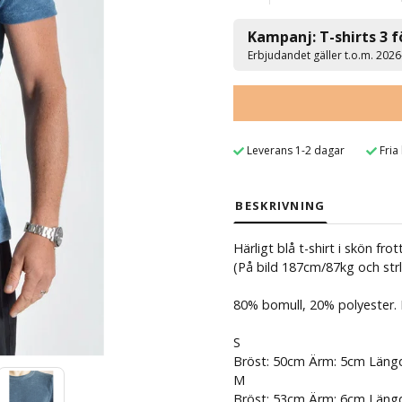
Kampanj: T-shirts 3 f
Erbjudandet gäller t.o.m. 202
Leverans 1-2 dagar
Fria
BESKRIVNING
Härligt blå t-shirt i skön fr
(På bild 187cm/87kg och strl
80% bomull, 20% polyester. 
S
Bröst: 50cm Ärm: 5cm Läng
M
Bröst: 53cm Ärm: 6cm Läng