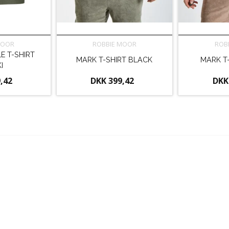
MOOR
ROBBIE MOOR
ROB
E T-SHIRT
MARK T-SHIRT BLACK
MARK T
I
,42
DKK 399,42
DKK