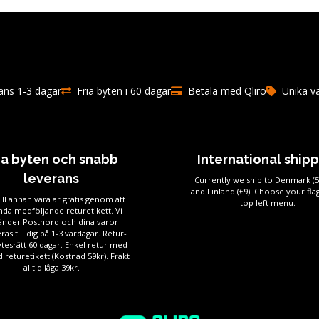
ns 1-3 dagar
Fria byten i 60 dagar
Betala med Qliro
Unika v
ia byten och snabb
International ship
leverans
Currently we ship to Denmark (
and Finland (€9). Choose your flag
ill annan vara är gratis genom att
top left menu.
da medföljande returetikett. Vi
änder Postnord och dina varor
ras till dig på 1-3 vardagar. Retur-
tesrätt 60 dagar. Enkel retur med
 returetikett (Kostnad 59kr). Frakt
alltid låga 39kr.