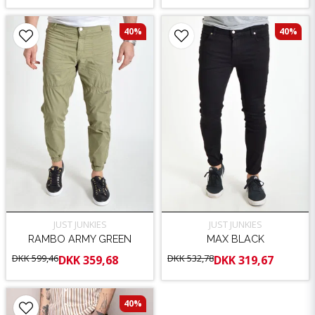
40%
40%
JUST JUNKIES
JUST JUNKIES
RAMBO ARMY GREEN
MAX BLACK
DKK 599,46
DKK 532,78
DKK 359,68
DKK 319,67
40%