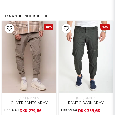
LIKNANDE PRODUKTER
40%
40%
JUST JUNKIES
JUST JUNKIES
OLIVER PANTS ARMY
RAMBO DARK ARMY
DKK 466,1
DKK 599,46
DKK 279,66
DKK 359,68