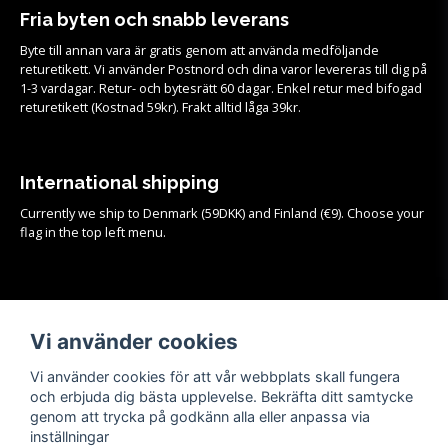
Fria byten och snabb leverans
Byte till annan vara är gratis genom att använda medföljande
returetikett. Vi använder Postnord och dina varor levereras till dig på
1-3 vardagar. Retur- och bytesrätt 60 dagar. Enkel retur med bifogad
returetikett (Kostnad 59kr). Frakt alltid låga 39kr.
International shipping
Currently we ship to Denmark (59DKK) and Finland (€9). Choose your
flag in the top left menu.
Köpvillkor
Se samtliga köpvillkor och mer info om frakt, retur och byten
HÄR!
Vi använder cookies
Vi använder cookies för att vår webbplats skall fungera
och erbjuda dig bästa upplevelse. Bekräfta ditt samtycke
genom att trycka på godkänn alla eller anpassa via
inställningar