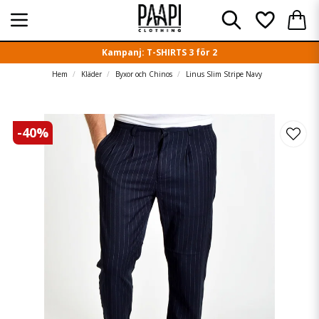
Kampanj: T-SHIRTS 3 för 2
Hem
Kläder
Byxor och Chinos
Linus Slim Stripe Navy
-
40
%