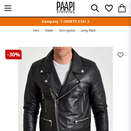
Kampanj: T-SHIRTS 3 för 2
Hem
Kläder
Skinnjackor
Leroy Black
-
30
%