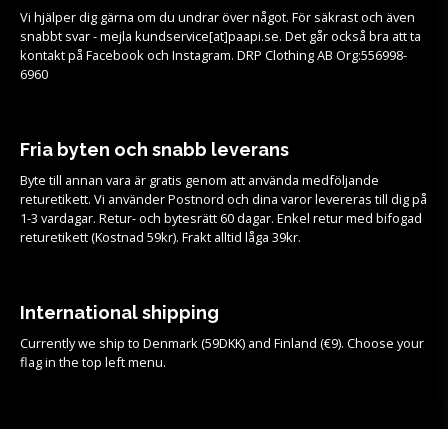
Vi hjälper dig gärna om du undrar över något. För säkrast och även
snabbt svar - mejla kundservice[at]paapi.se. Det går också bra att ta
kontakt på Facebook och Instagram. DRP Clothing AB Org:556998-
6960
Fria byten och snabb leverans
Byte till annan vara är gratis genom att använda medföljande
returetikett. Vi använder Postnord och dina varor levereras till dig på
1-3 vardagar. Retur- och bytesrätt 60 dagar. Enkel retur med bifogad
returetikett (Kostnad 59kr). Frakt alltid låga 39kr.
International shipping
Currently we ship to Denmark (59DKK) and Finland (€9). Choose your
flag in the top left menu.
Köpvillkor