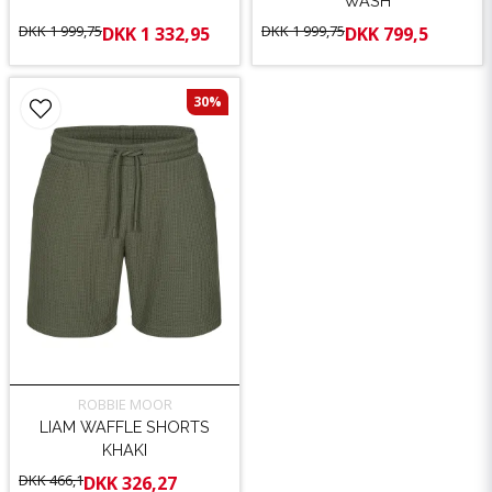
WASH
DKK 1 999,75
DKK 1 999,75
DKK 1 332,95
DKK 799,5
30%
ROBBIE MOOR
LIAM WAFFLE SHORTS
KHAKI
DKK 466,1
DKK 326,27