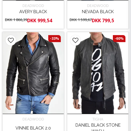
DEADWOOD
DEADWOOD
AVERY BLACK
NEVADA BLACK
DKK 1 866,39
DKK 1 599,67
DKK 999,54
DKK 799,5
-33%
-60%
DEADWOOD
TIGHA
DANIEL BLACK STONE
VINNIE BLACK 2.0