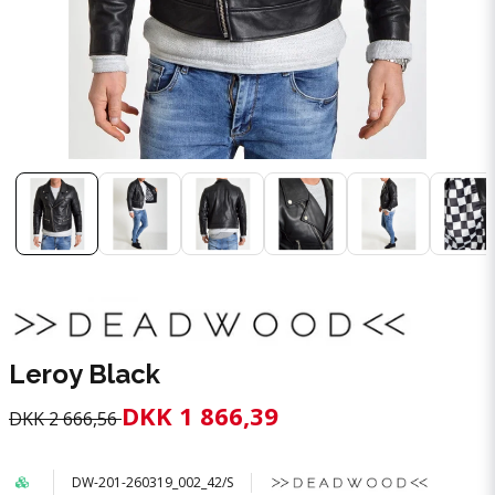
Leroy Black
DKK 1 866,39
DKK 2 666,56
DW-201-260319_002_42/S