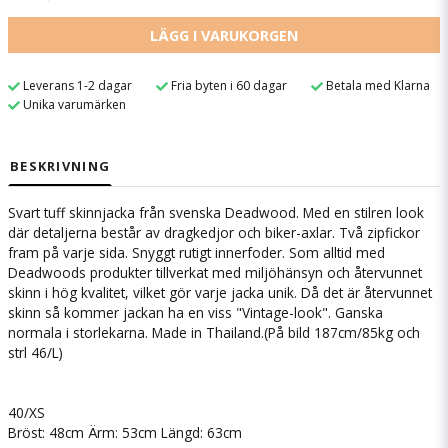
LÄGG I VARUKORGEN
Leverans 1-2 dagar
Fria byten i 60 dagar
Betala med Klarna
Unika varumärken
BESKRIVNING
Svart tuff skinnjacka från svenska Deadwood. Med en stilren look
där detaljerna består av dragkedjor och biker-axlar. Två zipfickor
fram på varje sida. Snyggt rutigt innerfoder. Som alltid med
Deadwoods produkter tillverkat med miljöhänsyn och återvunnet
skinn i hög kvalitet, vilket gör varje jacka unik. Då det är återvunnet
skinn så kommer jackan ha en viss "Vintage-look". Ganska
normala i storlekarna. Made in Thailand.(På bild 187cm/85kg och
strl 46/L)
40/XS
Bröst: 48cm Ärm: 53cm Längd: 63cm