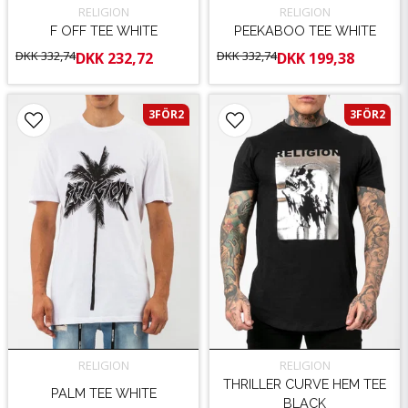
RELIGION
RELIGION
F OFF TEE WHITE
PEEKABOO TEE WHITE
DKK 332,74
DKK 332,74
DKK 232,72
DKK 199,38
3FÖR2
3FÖR2
RELIGION
RELIGION
THRILLER CURVE HEM TEE
PALM TEE WHITE
BLACK