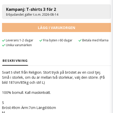
Kampanj: T-shirts 3 för 2
Erbjudandet gäller t.o.m. 2026-08-14
LÄGG I VARUKORGEN
Leverans 1-2 dagar
Fria byten i 60 dagar
Betala med Klarna
Unika varumärken
BESKRIVNING
Svart t-shirt från Religion. Stort tryck på bröstet av en cool tjej.
Små i storlek, om du är mellan två storlekar, välj den större. (På
bild 187cm/85kg och strl L)
100% bomull. Kall maskintvätt.
S
Bröst:49cm Ärm:7cm Längd:66cm
M