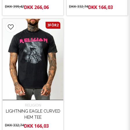
DKK 399,42
DKK 332,74
DKK 266,06
DKK 166,03
3FÖR2
RELIGION
LIGHTNING EAGLE CURVED
HEM TEE
DKK 332,74
DKK 166,03