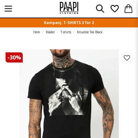
Kampanj: T-SHIRTS 3 för 2
Hem
Kläder
T-shirts
Knuckle Tee Black
-
30
%