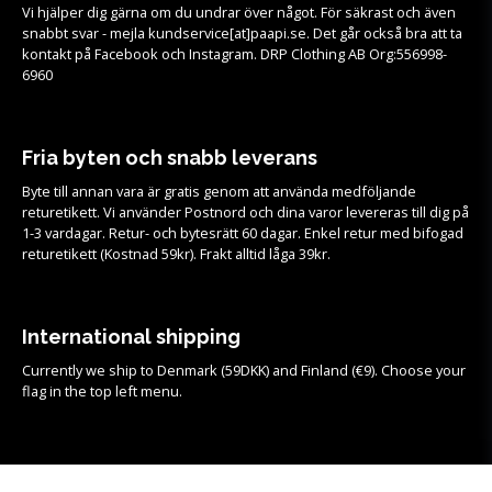
Vi hjälper dig gärna om du undrar över något. För säkrast och även
snabbt svar - mejla kundservice[at]paapi.se. Det går också bra att ta
kontakt på Facebook och Instagram. DRP Clothing AB Org:556998-
6960
Fria byten och snabb leverans
Byte till annan vara är gratis genom att använda medföljande
returetikett. Vi använder Postnord och dina varor levereras till dig på
1-3 vardagar. Retur- och bytesrätt 60 dagar. Enkel retur med bifogad
returetikett (Kostnad 59kr). Frakt alltid låga 39kr.
International shipping
Currently we ship to Denmark (59DKK) and Finland (€9). Choose your
flag in the top left menu.
Köpvillkor