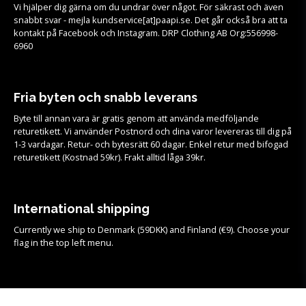
Vi hjälper dig gärna om du undrar över något. För säkrast och även
snabbt svar - mejla kundservice[at]paapi.se. Det går också bra att ta
kontakt på Facebook och Instagram. DRP Clothing AB Org:556998-
6960
Fria byten och snabb leverans
Byte till annan vara är gratis genom att använda medföljande
returetikett. Vi använder Postnord och dina varor levereras till dig på
1-3 vardagar. Retur- och bytesrätt 60 dagar. Enkel retur med bifogad
returetikett (Kostnad 59kr). Frakt alltid låga 39kr.
International shipping
Currently we ship to Denmark (59DKK) and Finland (€9). Choose your
flag in the top left menu.
Köpvillkor