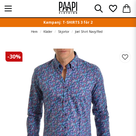
Kampanj: T-SHIRTS 3 för 2
Hem
Kläder
Skjortor
Joel Shirt Navy/Red
-
30
%