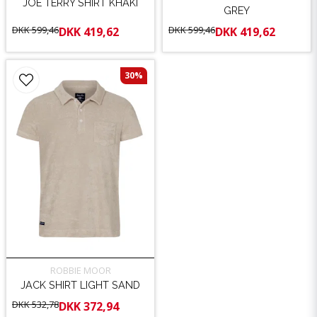
JOE TERRY SHIRT KHAKI
GREY
DKK 599,46
DKK 599,46
DKK 419,62
DKK 419,62
30%
ROBBIE MOOR
JACK SHIRT LIGHT SAND
DKK 532,78
DKK 372,94