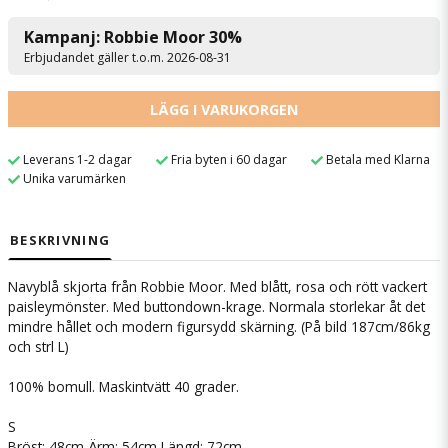
Kampanj: Robbie Moor 30%
Erbjudandet gäller t.o.m. 2026-08-31
LÄGG I VARUKORGEN
Leverans 1-2 dagar
Fria byten i 60 dagar
Betala med Klarna
Unika varumärken
BESKRIVNING
Navyblå skjorta från Robbie Moor. Med blått, rosa och rött vackert
paisleymönster. Med buttondown-krage. Normala storlekar åt det
mindre hållet och modern figursydd skärning. (På bild 187cm/86kg
och strl L)
100% bomull. Maskintvätt 40 grader.
S
Bröst: 48cm Ärm: 54cm Längd: 72cm