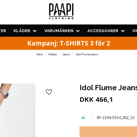
TER
KLÄDER
VARUMÄRKEN
ACCESSOARER
O
Kampanj: T-SHIRTS 3 för 2
Hem
Kläder
Jeans
Idol Flume Jeans
Idol Flume Jean
DKK 466,1
BF-2204-5554_002_32