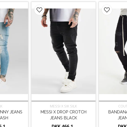
LK
MESSI X SIK SILK
COUT
INNY JEANS
MESSI X DROP CROTCH
BANDANA 
WASH
JEANS BLACK
JEA
6,1
DKK 466,1
DKK