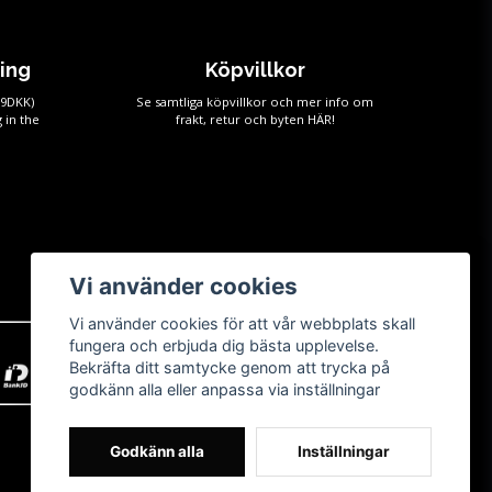
ping
Köpvillkor
59DKK)
Se samtliga köpvillkor och mer info om
 in the
frakt, retur och byten
HÄR!
Vi använder cookies
Vi använder cookies för att vår webbplats skall
fungera och erbjuda dig bästa upplevelse.
Bekräfta ditt samtycke genom att trycka på
godkänn alla eller anpassa via inställningar
Godkänn alla
Inställningar