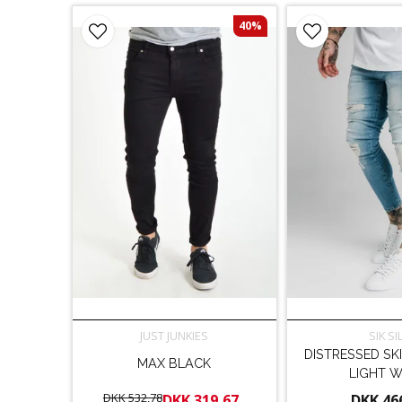
40%
JUST JUNKIES
SIK SI
DISTRESSED SK
MAX BLACK
LIGHT 
DKK 532,78
DKK 319,67
DKK 46