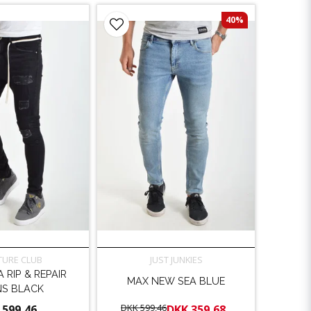
40%
URE CLUB
JUST JUNKIES
RIP & REPAIR
MAX NEW SEA BLUE
NS BLACK
DKK 599,46
 599,46
DKK 359,68