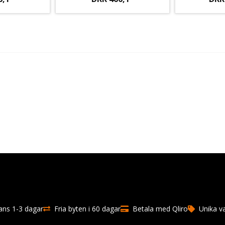
ns 1-3 dagar
Fria byten i 60 dagar
Betala med Qliro
Unika v