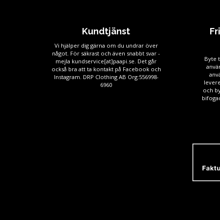
Kundtjänst
Fr
Vi hjälper dig gärna om du undrar över
något. För säkrast och även snabbt svar -
Byte t
mejla kundservice[at]paapi.se. Det går
använ
också bra att ta kontakt på Facebook och
anv
Instagram. DRP Clothing AB Org:556998-
levere
6960
och by
bifogad