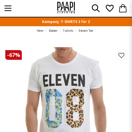
Kampanj: T-SHIRTS 3 för 2
Hem
Kläder
T-shirts
Eleven Tee
-
67
%