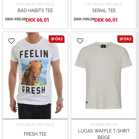
SATURDAY REPUBLIC
SATURDAY REPUBLIC
BAD HABITS TEE
SERIAL TEE
DKK 199,38
DKK 199,38
DKK 66,01
DKK 66,01
3FÖR2
3FÖR2
SATURDAY REPUBLIC
ROBBIE MOOR
LUCAS WAFFLE T-SHIRT
FRESH TEE
BEIGE