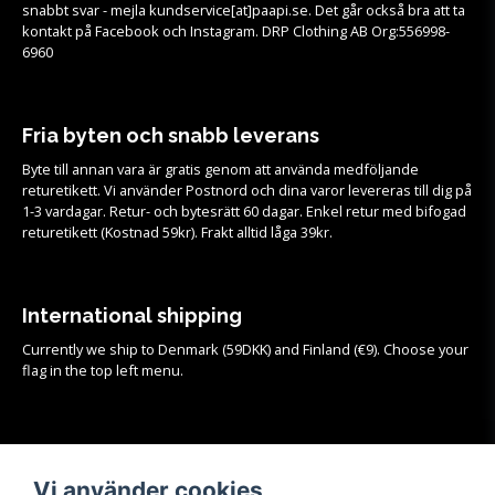
snabbt svar - mejla kundservice[at]paapi.se. Det går också bra att ta
kontakt på Facebook och Instagram. DRP Clothing AB Org:556998-
6960
Fria byten och snabb leverans
Byte till annan vara är gratis genom att använda medföljande
returetikett. Vi använder Postnord och dina varor levereras till dig på
1-3 vardagar. Retur- och bytesrätt 60 dagar. Enkel retur med bifogad
returetikett (Kostnad 59kr). Frakt alltid låga 39kr.
International shipping
Currently we ship to Denmark (59DKK) and Finland (€9). Choose your
flag in the top left menu.
Köpvillkor
Vi använder cookies
Se samtliga köpvillkor och mer info om frakt, retur och byten
HÄR!