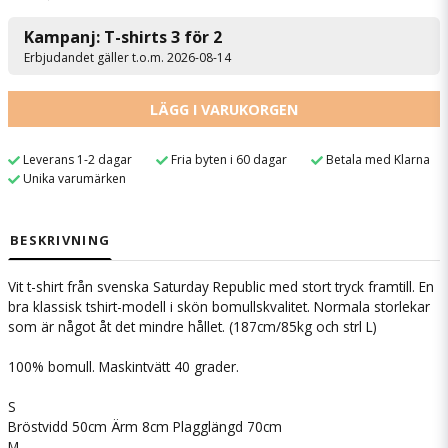
Kampanj: T-shirts 3 för 2
Erbjudandet gäller t.o.m. 2026-08-14
LÄGG I VARUKORGEN
Leverans 1-2 dagar
Fria byten i 60 dagar
Betala med Klarna
Unika varumärken
BESKRIVNING
Vit t-shirt från svenska Saturday Republic med stort tryck framtill. En
bra klassisk tshirt-modell i skön bomullskvalitet. Normala storlekar
som är något åt det mindre hållet. (187cm/85kg och strl L)
100% bomull. Maskintvätt 40 grader.
S
Bröstvidd 50cm Ärm 8cm Plagglängd 70cm
M