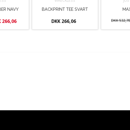
ESS
WRECKLESS
JUS
ER NAVY
BACKPRINT TEE SVART
MA
DKK 532,7
 266,06
DKK 266,06