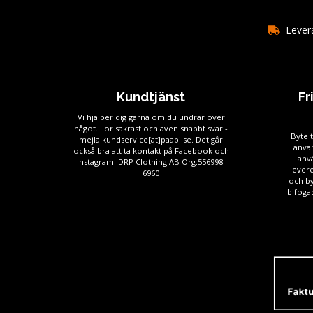
Levera
Kundtjänst
Fr
Vi hjälper dig gärna om du undrar över
något. För säkrast och även snabbt svar -
Byte t
mejla kundservice[at]paapi.se. Det går
använ
också bra att ta kontakt på Facebook och
anv
Instagram. DRP Clothing AB Org:556998-
levere
6960
och by
bifogad