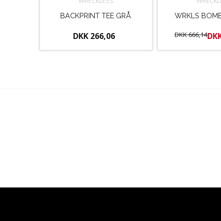
WRECKLESS
WRECKL
BACKPRINT TEE GRÅ
WRKLS BOMB
DKK 666,14
DKK 266,06
DKK