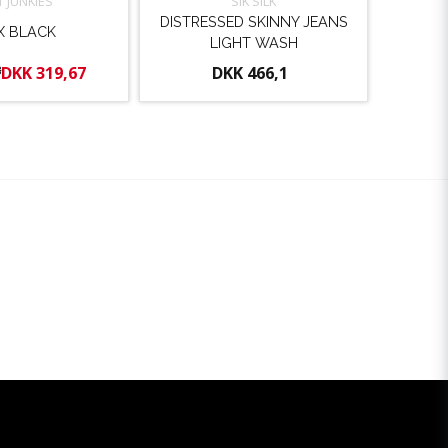
T JUNKIES
SIK SILK
DISTRESSED SKINNY JEANS
X BLACK
LIGHT WASH
8
DKK 319,67
DKK 466,1