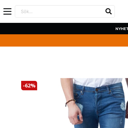
Sök...
NYHE
-
62
%