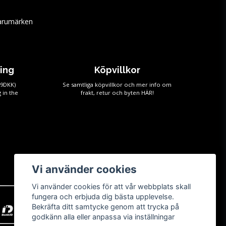
arumärken
ping
Köpvillkor
59DKK)
Se samtliga köpvillkor och mer info om
 in the
frakt, retur och byten
HÄR!
Vi använder cookies
Vi använder cookies för att vår webbplats skall
fungera och erbjuda dig bästa upplevelse.
Bekräfta ditt samtycke genom att trycka på
godkänn alla eller anpassa via inställningar