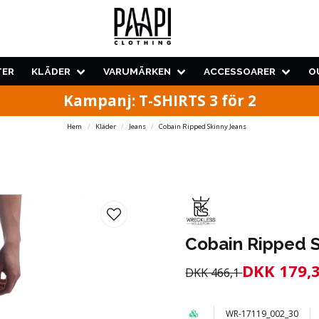
TER
KLÄDER
VARUMÄRKEN
ACCESSOARER
O
Kampanj: T-SHIRTS 3 för 2
Hem
Kläder
Jeans
Cobain Ripped Skinny Jeans
Cobain Ripped S
DKK 179,
DKK 466,1
WR-17119_002_30