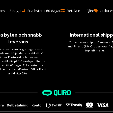
ns 1-3 dagar
Fria byten i 60 dagar
Betala med Qliro
Unika v
ia byten och snabb
International ship
leverans
Currently we ship to Denmark (
and Finland (€9). Choose your flag
ill annan vara är gratis genom att
top left menu.
da medföljande returetikett. Vi
änder Postnord och dina varor
ras till dig på 1-3 vardagar. Retur-
tesrätt 60 dagar. Enkel retur med
 returetikett (Kostnad 59kr). Frakt
alltid låga 39kr.