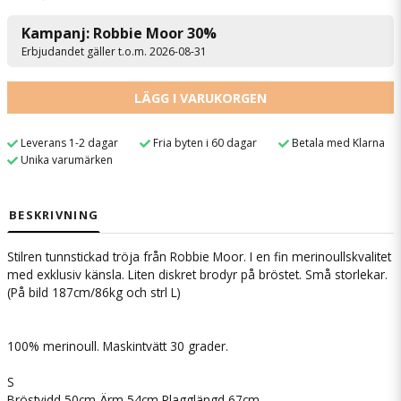
Kampanj: Robbie Moor 30%
Erbjudandet gäller t.o.m. 2026-08-31
LÄGG I VARUKORGEN
Leverans 1-2 dagar
Fria byten i 60 dagar
Betala med Klarna
Unika varumärken
BESKRIVNING
Stilren tunnstickad tröja från Robbie Moor. I en fin merinoullskvalitet
med exklusiv känsla. Liten diskret brodyr på bröstet. Små storlekar.
(På bild 187cm/86kg och strl L)
100% merinoull. Maskintvätt 30 grader.
S
Bröstvidd 50cm Ärm 54cm Plagglängd 67cm