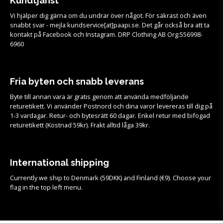
Kundtjänst
Vi hjälper dig gärna om du undrar över något. För säkrast och även
snabbt svar - mejla kundservice[at]paapi.se. Det går också bra att ta
kontakt på Facebook och Instagram. DRP Clothing AB Org:556998-
6960
Fria byten och snabb leverans
Byte till annan vara är gratis genom att använda medföljande
returetikett. Vi använder Postnord och dina varor levereras till dig på
1-3 vardagar. Retur- och bytesrätt 60 dagar. Enkel retur med bifogad
returetikett (Kostnad 59kr). Frakt alltid låga 39kr.
International shipping
Currently we ship to Denmark (59DKK) and Finland (€9). Choose your
flag in the top left menu.