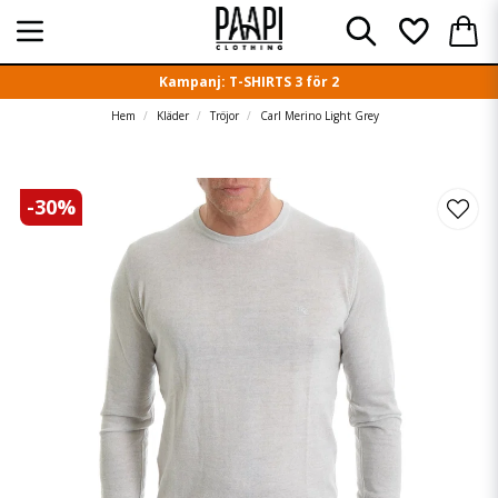
Kampanj: T-SHIRTS 3 för 2
Hem
Kläder
Tröjor
Carl Merino Light Grey
-
30
%