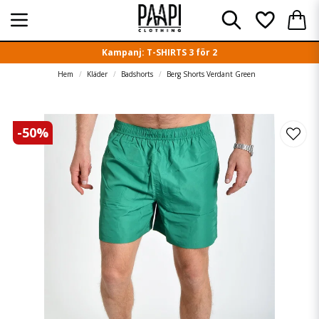
Kampanj: T-SHIRTS 3 för 2
Hem
Kläder
Badshorts
Berg Shorts Verdant Green
-
50
%