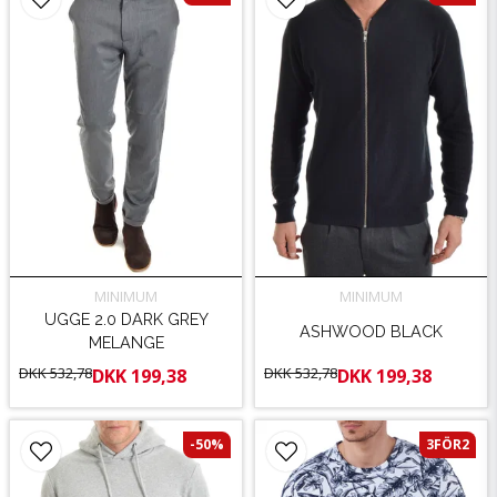
MINIMUM
MINIMUM
UGGE 2.0 DARK GREY
ASHWOOD BLACK
MELANGE
DKK 532,78
DKK 532,78
DKK 199,38
DKK 199,38
-50%
3FÖR2