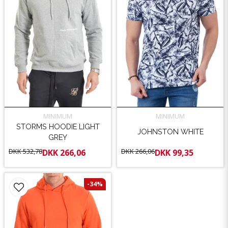
MINIMUM
MINIMUM
STORMS HOODIE LIGHT
JOHNSTON WHITE
GREY
DKK 532,78
DKK 266,06
DKK 266,06
DKK 99,35
-34%