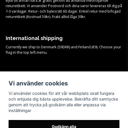
Byte till annan vara är gratis genom att använda medföljande
returetikett. Vi använder Postnord och dina varor levereras till dig på
1-3 vardagar. Retur- och bytesrätt 60 dagar. Enkel retur med bifogad
returetikett (Kostnad 59kr). Frakt alltid låga 39kr.
International shipping
Currently we ship to Denmark (59DKK) and Finland (€9). Choose your
flag in the top left menu.
Köpvillkor
Vi använder cookies
Se samtliga köpvillkor och mer info om frakt, retur och byten
HÄR!
Vi använder cookies för att vår webbplats skall fungera
och erbjuda dig bästa upplevelse. Bekräfta ditt samtycke
genom att trycka på godkänn alla eller anpassa via
inställningar
Godkänn alla