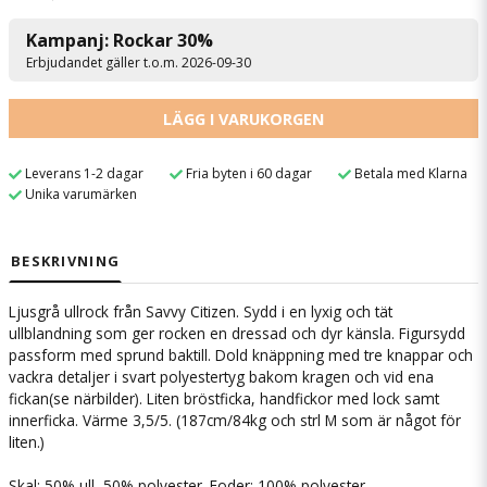
Kampanj: Rockar 30%
Erbjudandet gäller t.o.m. 2026-09-30
LÄGG I VARUKORGEN
Leverans 1-2 dagar
Fria byten i 60 dagar
Betala med Klarna
Unika varumärken
BESKRIVNING
Ljusgrå ullrock från Savvy Citizen. Sydd i en lyxig och tät
ullblandning som ger rocken en dressad och dyr känsla. Figursydd
passform med sprund baktill. Dold knäppning med tre knappar och
vackra detaljer i svart polyestertyg bakom kragen och vid ena
fickan(se närbilder). Liten bröstficka, handfickor med lock samt
innerficka. Värme 3,5/5. (187cm/84kg och strl M som är något för
liten.)
Skal: 50% ull, 50% polyester. Foder: 100% polyester.