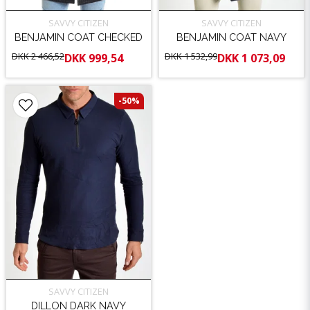
SAVVY CITIZEN
SAVVY CITIZEN
BENJAMIN COAT CHECKED
BENJAMIN COAT NAVY
DKK 2 466,52
DKK 1 532,99
DKK 999,54
DKK 1 073,09
-50%
SAVVY CITIZEN
DILLON DARK NAVY