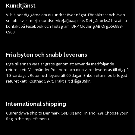
Kundtjänst
Vi hjälper dig gärna om du undrar över något. För säkrast och även
snabbt svar - mejla kundservice[at]paapi.se. Det går också bra att ta
kontakt på Facebook och Instagram. DRP Clothing AB Org:556998-
6960
Fria byten och snabb leverans
Byte till annan vara är gratis genom att använda medföljande
returetikett. Vi använder Postnord och dina varor levereras till dig på
1-3 vardagar. Retur- och bytesrätt 60 dagar. Enkel retur med bifogad
returetikett (Kostnad 59kr). Frakt alltid låga 39kr.
International shipping
Currently we ship to Denmark (59DKK) and Finland (€9). Choose your
flag in the top left menu.