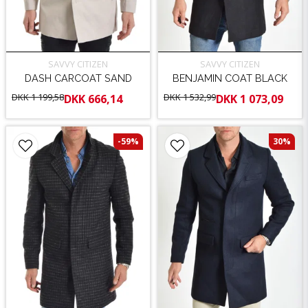
SAVVY CITIZEN
SAVVY CITIZEN
DASH CARCOAT SAND
BENJAMIN COAT BLACK
DKK 1 199,58
DKK 1 532,99
DKK 666,14
DKK 1 073,09
-59%
30%